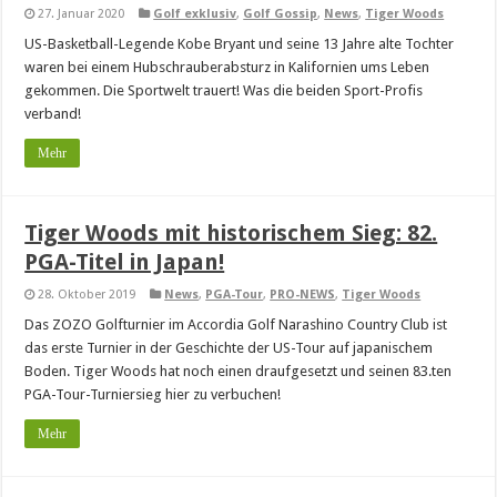
27. Januar 2020
Golf exklusiv
,
Golf Gossip
,
News
,
Tiger Woods
US-Basketball-Legende Kobe Bryant und seine 13 Jahre alte Tochter
waren bei einem Hubschrauberabsturz in Kalifornien ums Leben
gekommen. Die Sportwelt trauert! Was die beiden Sport-Profis
verband!
Mehr
Tiger Woods mit historischem Sieg: 82.
PGA-Titel in Japan!
28. Oktober 2019
News
,
PGA-Tour
,
PRO-NEWS
,
Tiger Woods
Das ZOZO Golfturnier im Accordia Golf Narashino Country Club ist
das erste Turnier in der Geschichte der US-Tour auf japanischem
Boden. Tiger Woods hat noch einen draufgesetzt und seinen 83.ten
PGA-Tour-Turniersieg hier zu verbuchen!
Mehr