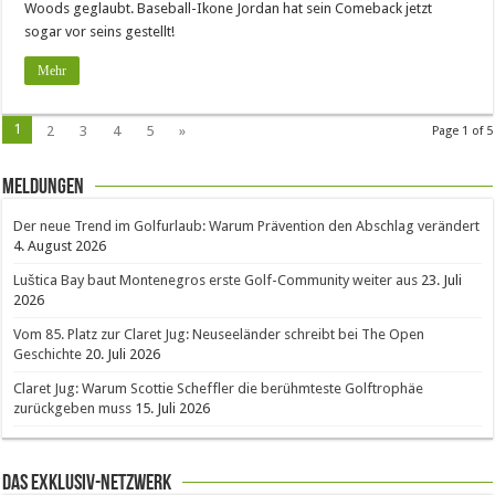
Woods geglaubt. Baseball-Ikone Jordan hat sein Comeback jetzt
sogar vor seins gestellt!
Mehr
1
2
3
4
5
»
Page 1 of 5
Meldungen
Der neue Trend im Golfurlaub: Warum Prävention den Abschlag verändert
4. August 2026
Luštica Bay baut Montenegros erste Golf-Community weiter aus
23. Juli
2026
Vom 85. Platz zur Claret Jug: Neuseeländer schreibt bei The Open
Geschichte
20. Juli 2026
Claret Jug: Warum Scottie Scheffler die berühmteste Golftrophäe
zurückgeben muss
15. Juli 2026
Das Exklusiv-Netzwerk