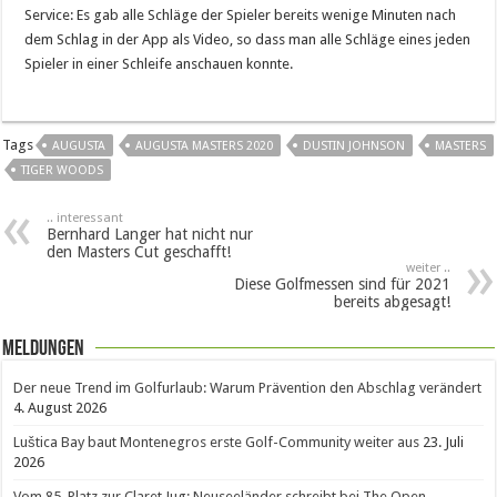
Service: Es gab alle Schläge der Spieler bereits wenige Minuten nach
dem Schlag in der App als Video, so dass man alle Schläge eines jeden
Spieler in einer Schleife anschauen konnte.
Tags
AUGUSTA
AUGUSTA MASTERS 2020
DUSTIN JOHNSON
MASTERS
TIGER WOODS
.. interessant
Bernhard Langer hat nicht nur
den Masters Cut geschafft!
weiter ..
Diese Golfmessen sind für 2021
bereits abgesagt!
Meldungen
Der neue Trend im Golfurlaub: Warum Prävention den Abschlag verändert
4. August 2026
Luštica Bay baut Montenegros erste Golf-Community weiter aus
23. Juli
2026
Vom 85. Platz zur Claret Jug: Neuseeländer schreibt bei The Open