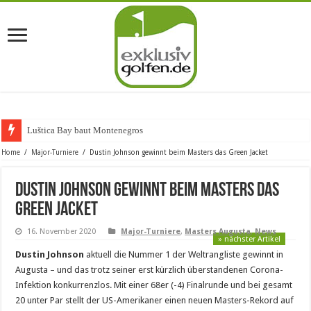
Luštica Bay baut Montenegros erste G
Home
/
Major-Turniere
/
Dustin Johnson gewinnt beim Masters das Green Jacket
Dustin Johnson gewinnt beim Masters das
Green Jacket
16. November 2020
Major-Turniere
,
Masters Augusta
,
News
» nächster Artikel
Dustin Johnson
aktuell die Nummer 1 der Weltrangliste gewinnt in
Augusta – und das trotz seiner erst kürzlich überstandenen Corona-
Infektion konkurrenzlos. Mit einer 68er (-4) Finalrunde und bei gesamt
20 unter Par stellt der US-Amerikaner einen neuen Masters-Rekord auf