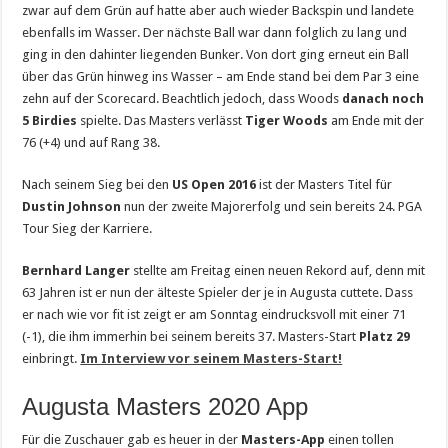
zwar auf dem Grün auf hatte aber auch wieder Backspin und landete
ebenfalls im Wasser. Der nächste Ball war dann folglich zu lang und
ging in den dahinter liegenden Bunker. Von dort ging erneut ein Ball
über das Grün hinweg ins Wasser – am Ende stand bei dem Par 3 eine
zehn auf der Scorecard. Beachtlich jedoch, dass Woods
danach
noch
5 Birdies
spielte. Das Masters verlässt
Tiger Woods
am Ende mit der
76 (+4) und auf Rang 38.
Nach seinem Sieg bei den
US Open 2016
ist der Masters Titel für
Dustin Johnson
nun der zweite Majorerfolg und sein bereits 24. PGA
Tour Sieg der Karriere.
Bernhard Langer
stellte am Freitag einen neuen Rekord auf, denn mit
63 Jahren ist er nun der älteste Spieler der je in Augusta cuttete. Dass
er nach wie vor fit ist zeigt er am Sonntag eindrucksvoll mit einer 71
(-1), die ihm immerhin bei seinem bereits 37. Masters-Start
Platz 29
einbringt.
Im Interview vor seinem Masters-Start!
Augusta Masters 2020 App
Für die Zuschauer gab es heuer in der
Masters-App
einen tollen