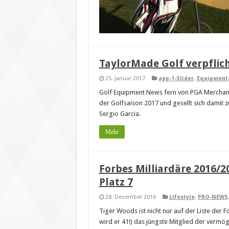
TaylorMade Golf verpflic
25. Januar 2017
app-1-Slider
,
Equipment
Golf Equipment News fern von PGA Merchand
der Golfsaison 2017 und gesellt sich damit z
Sergio Garcia.
Mehr
Forbes Milliardäre 2016/2
Platz 7
28. Dezember 2016
Lifestyle
,
PRO-NEWS
Tiger Woods ist nicht nur auf der Liste der F
wird er 41!) das jüngste Mitglied der vermöge