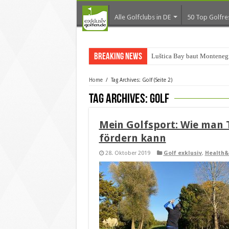
Alle Golfclubs in DE
50 Top Golfre
Breaking News
Luštica Bay baut Monteneg
Home
/
Tag Archives: Golf
(Seite 2)
Tag Archives:
Golf
Mein Golfsport: Wie man 
fördern kann
28. Oktober 2019
Golf exklusiv
,
Health&