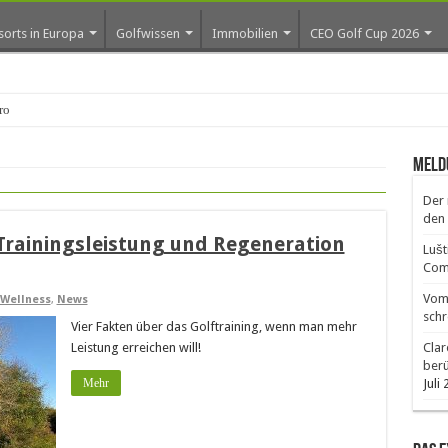
sorts in Europa
Golfwissen
Immobilien
CEO Golf Cup 2026
ros erste Golf-Community we
Meld
Der 
den 
Trainingsleistung und Regeneration
Lušt
Comm
Vom 
Wellness
,
News
schr
Vier Fakten über das Golftraining, wenn man mehr
Leistung erreichen will!
Clar
ber
Mehr
Juli