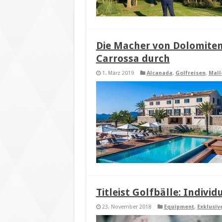
Die Macher von Dolomiten
Carrossa durch
1. März 2019
Alcanada
,
Golfreisen
,
Mall
Titleist Golfbälle: Individ
23. November 2018
Equipment
,
Exklusiv