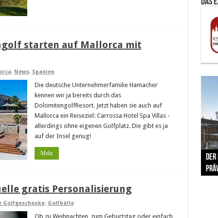
Das 
golf starten auf Mallorca mit
orca
,
News
,
Spanien
Die deutsche Unternehmerfamilie Hamacher
kennen wir ja bereits durch das
DolomitengolfResort. Jetzt haben sie auch auf
Mallorca ein Reiseziel: Carrossa Hotel Spa Villas -
allerdings ohne eigenen Golfplatz. Die gibt es ja
auf der Insel genug!
The 
Mehr
Der
Lušt
Vom 
Clar
trad
Prä
Com
schr
ber
Her
uelle gratis Personalisierung
e Golfgeschenke
,
Golfbälle
Ob zu Weihnachten, zum Geburtstag oder einfach