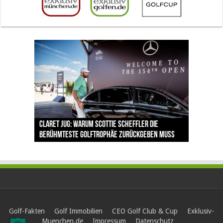
The Open 2026 in Royal Birkdale: Warum der
Der neue Trend im Golfurlaub: Warum
Luštica Bay baut Montenegros erste Golf-
Vom 85. Platz zur Claret Jug: Neuseeländer
Claret Jug: Warum Scottie Scheffler die
traditionsreiche Linksplatz zu den größten
Prävention den Abschlag verändert
Community weiter aus
schreibt bei The Open Geschichte
berühmteste Golftrophäe zurückgeben muss
Herausforderungen im Golfsport zählt
Golf-Fakten
Golf Immobilien
CEO Golf Club & Cup
Exklusiv-
Muenchen.de
Impressum
Datenschutz