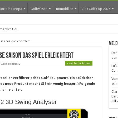
sorts in Europa
Golfwissen
Immobilien
CEO Golf Cup 2026
os erste Golf-Community weiter aus
on das Spiel erleichtert
Meld
Der 
se Saison das Spiel erleichtert
den 
» nächster Artikel
,
Golf exklusiv
Lušt
Comm
rsteller verführerisches Golf Equipment. Ein Stückchen
Vom 
schr
edes neue Produkt macht SIE ein wenig besser ;) Folgende
ich leichter:
Clar
ber
 2 3D Swing Analyser
Juli