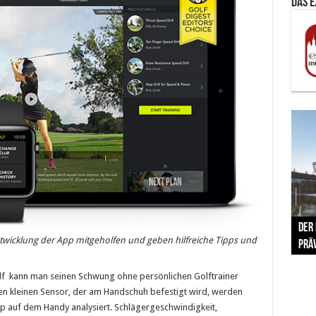
Das 
The 
Der
Lušt
Vom 
Clar
trad
ntwicklung der App mitgeholfen und geben hilfreiche Tipps und
Prä
Com
schr
ber
Her
f kann man seinen Schwung ohne persönlichen Golftrainer
nen kleinen Sensor, der am Handschuh befestigt wird, werden
 auf dem Handy analysiert. Schlägergeschwindigkeit,