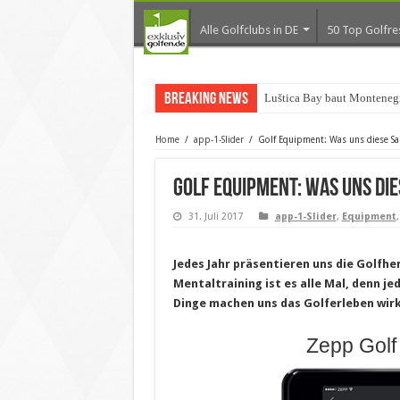
Alle Golfclubs in DE
50 Top Golfre
Breaking News
Luštica Bay baut Montenegr
Home
/
app-1-Slider
/
Golf Equipment: Was uns diese Sais
Golf Equipment: Was uns die
31. Juli 2017
app-1-Slider
,
Equipment
Jedes Jahr präsentieren uns die Golfhe
Mentaltraining ist es alle Mal, denn j
Dinge machen uns das Golferleben wirkl
Zepp Golf