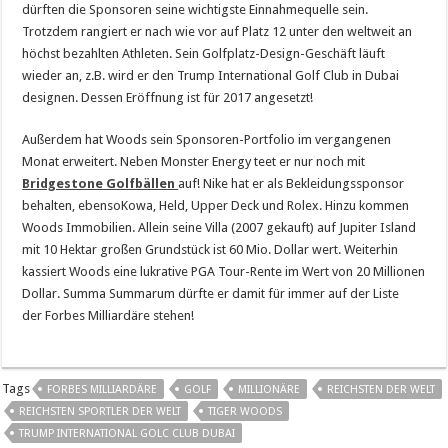
dürften die Sponsoren seine wichtigste Einnahmequelle sein.
Trotzdem rangiert er nach wie vor auf Platz 12 unter den weltweit an
höchst bezahlten Athleten. Sein Golfplatz-Design-Geschäft läuft
wieder an, z.B. wird er den Trump International Golf Club in Dubai
designen. Dessen Eröffnung ist für 2017 angesetzt!
Außerdem hat Woods sein Sponsoren-Portfolio im vergangenen
Monat erweitert. Neben Monster Energy teet er nur noch mit
Bridgestone Golfbällen
auf! Nike hat er als Bekleidungssponsor
behalten, ebensoKowa, Held, Upper Deck und Rolex. Hinzu kommen
Woods Immobilien. Allein seine Villa (2007 gekauft) auf Jupiter Island
mit 10 Hektar großen Grundstück ist 60 Mio. Dollar wert. Weiterhin
kassiert Woods eine lukrative PGA Tour-Rente im Wert von 20 Millionen
Dollar. Summa Summarum dürfte er damit für immer auf der Liste
der Forbes Milliardäre stehen!
Tags
FORBES MILLIARDÄRE
GOLF
MILLIONÄRE
REICHSTEN DER WELT
REICHSTEN SPORTLER DER WELT
TIGER WOODS
TRUMP INTERNATIONAL GOLC CLUB DUBAI