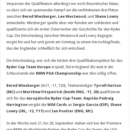
Verpassen der Qualifikation allerdings nur noch theoretischer Natur,
so dass sich ein spannender Kampf um die verbliebenen drei Plätze
zwischen
Bernd Wiesberger, Lee Westwood
, und
Shane Lowry
entwickelte. Wiesberger spielte über vier Runden am solidesten und
qualifizierte sich als erster Österreicher der Geschichte für den Ryder
Cup. Die Entscheidung zwischen Westwood und Lowry dagegen
wogte hin und her und geriet am Sonntag zu einem Herzschlagfinale,
das der Engländer schließlich für sich entschied.
Die Entscheidung, wer sich die letzten drei Qualifikationsplätze für das
Ryder Cup Team Europe
erspielt, fiel in England. Bis weit in die
Schlussrunde der
BMW PGA Championship
war dies völlig offen
.
Bernd Wiesberger
(AUT, -11, T20), Titelverteidiger
Tyrrell Hatton
(MC)
und
Matthew Fitzpatrick (beide ENG, -11, 20)
qualifizieren
sich für das
europäische Ryder-Cup-Team.
Kapitän Padraig
Harrington
vergibt die
Wild Cards
an
Sergio García (ESP), Shane
Lowry (IRL, -12, T17)
und
Ian Poulter (ENG, MC).
In der Woche vom 21. bis 26. September stehen sich bei der Premiere
von BMW als Worldwide Partner des Ryder Cup die Teams der USA