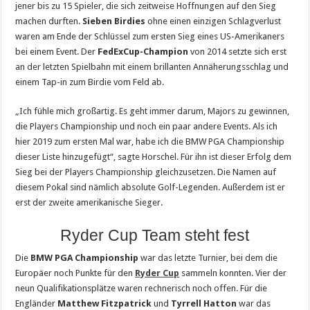
jener bis zu 15 Spieler, die sich zeitweise Hoffnungen auf den Sieg
machen durften.
Sieben Birdies
ohne einen einzigen Schlagverlust
waren am Ende der Schlüssel zum ersten Sieg eines US-Amerikaners
bei einem Event. Der
FedExCup-Champion
von 2014 setzte sich erst
an der letzten Spielbahn mit einem brillanten Annäherungsschlag und
einem Tap-in zum Birdie vom Feld ab.
„Ich fühle mich großartig. Es geht immer darum, Majors zu gewinnen,
die Players Championship und noch ein paar andere Events. Als ich
hier 2019 zum ersten Mal war, habe ich die BMW PGA Championship
dieser Liste hinzugefügt“, sagte Horschel. Für ihn ist dieser Erfolg dem
Sieg bei der Players Championship gleichzusetzen. Die Namen auf
diesem Pokal sind nämlich absolute Golf-Legenden. Außerdem ist er
erst der zweite amerikanische Sieger.
Ryder Cup Team steht fest
Die
BMW PGA Championship
war das letzte Turnier, bei dem die
Europäer noch Punkte für den
Ryder Cup
sammeln konnten. Vier der
neun Qualifikationsplätze waren rechnerisch noch offen. Für die
Engländer
Matthew Fitzpatrick
und
Tyrrell Hatton
war das