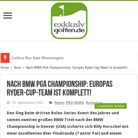
Luštica Bay baut Montenegros erste Gol
Home
/
News
/
Nach BMW PGA Championship: Europas Ryder-Cup-Team ist komplett!
Nach BMW PGA Championship: Europas
Ryder-Cup-Team ist komplett!
12. September 2021
News
,
PRO-NEWS
,
RyderCup
» nächster Artikel
Den Sieg beim dritten Rolex-Series-Event des Jahres und
seinen zweiten großen BMW Titel nach der BMW
Championship in Denver (USA) sicherte sich Billy Horschel mit
einer exzellenten 65er-Finalrunde (7 unter Par) und einem