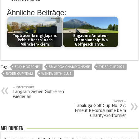
Ähnliche Beiträge:
Toptracer bringt Japans
Engadine Amateur
'Pebble Beach' nach
Championship: Wo
München-Riem
Golfgeschichte…
Tags
BILLY HORSCHEL
BMW PGA CHAMPIONSHIP
RYDER CUP 2021
RYDER CUP TEAM
WENTWORTH CLUB
.. interessant
Langsam ziehen Golfreisen
wieder an
weiter ..
Tabaluga Golf Cup No. 27:
Erneut Rekordsumme beim
Charity-Golfturnier
Meldungen