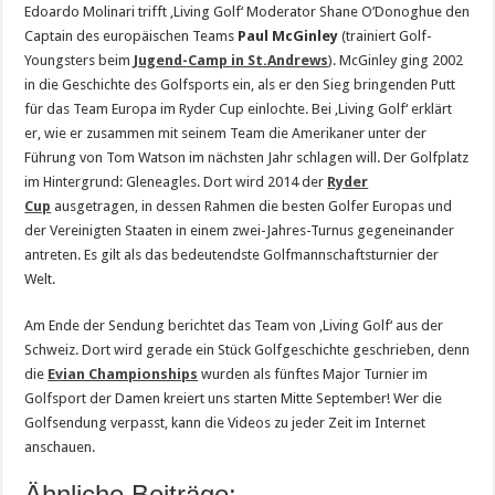
Edoardo Molinari trifft ‚Living Golf‘ Moderator Shane O’Donoghue den
Captain des europäischen Teams
Paul McGinley
(trainiert Golf-
Youngsters beim
Jugend-Camp in St.Andrews
). McGinley ging 2002
in die Geschichte des Golfsports ein, als er den Sieg bringenden Putt
für das Team Europa im Ryder Cup einlochte. Bei ‚Living Golf‘ erklärt
er, wie er zusammen mit seinem Team die Amerikaner unter der
Führung von Tom Watson im nächsten Jahr schlagen will. Der Golfplatz
im Hintergrund: Gleneagles. Dort wird 2014 der
Ryder
Cup
ausgetragen, in dessen Rahmen die besten Golfer Europas und
der Vereinigten Staaten in einem zwei-Jahres-Turnus gegeneinander
antreten. Es gilt als das bedeutendste Golfmannschaftsturnier der
Welt.
Am Ende der Sendung berichtet das Team von ‚Living Golf‘ aus der
Schweiz. Dort wird gerade ein Stück Golfgeschichte geschrieben, denn
die
Evian Championships
wurden als fünftes Major Turnier im
Golfsport der Damen kreiert uns starten Mitte September! Wer die
Golfsendung verpasst, kann die Videos zu jeder Zeit im Internet
anschauen.
Ähnliche Beiträge: