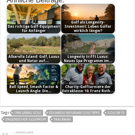
Golf als Longevity-
Das richtige Golf-Equipment
Investment: Leben Golfer
für Anfänger
wirklich länger?
Albarella Island: Golf, Luxus
Longevity trifft Luxus:
und Natur auf…
Neues Spa-Programm im…
Ball Speed, Smash Factor &
Charity-Golfturniere der
Launch Angle: Die…
Extraklasse: 10. Franz Roth…
Tags
CNN LIVING GOLF
EDOARDO MOLINARI GOLF TIPPS
GOLF IM TV
ITALIENISCHER GOLFPROFI
TRACKMAN
.. interessant