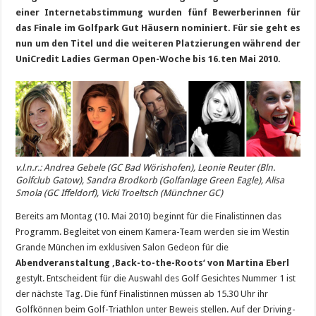
einer Internetabstimmung wurden fünf Bewerberinnen für
das Finale im Golfpark Gut Häusern nominiert. Für sie geht es
nun um den Titel und die weiteren Platzierungen während der
UniCredit Ladies German Open-Woche bis 16.ten Mai 2010.
v.l.n.r.: Andrea Gebele (GC Bad Wörishofen), Leonie Reuter (Bln.
Golfclub Gatow), Sandra Brodkorb (Golfanlage Green Eagle), Alisa
Smola (GC Iffeldorf), Vicki Troeltsch (Münchner GC)
Bereits am Montag (10. Mai 2010) beginnt für die Finalistinnen das
Programm. Begleitet von einem Kamera-Team werden sie im Westin
Grande München im exklusiven Salon Gedeon für die
Abendveranstaltung ‚Back-to-the-Roots‘ von Martina Eberl
gestylt. Entscheident für die Auswahl des Golf Gesichtes Nummer 1 ist
der nächste Tag. Die fünf Finalistinnen müssen ab 15.30 Uhr ihr
Golfkönnen beim Golf-Triathlon unter Beweis stellen. Auf der Driving-