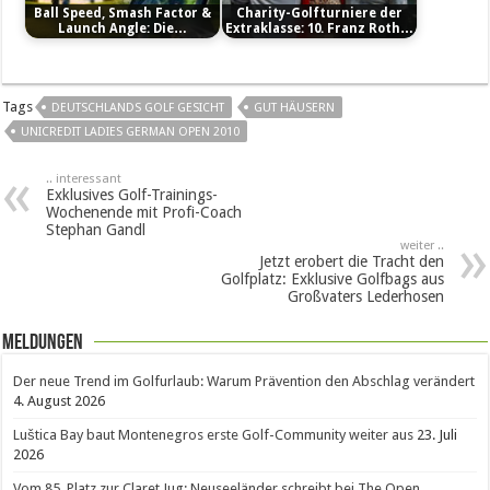
Ball Speed, Smash Factor &
Charity-Golfturniere der
Launch Angle: Die…
Extraklasse: 10. Franz Roth…
Tags
DEUTSCHLANDS GOLF GESICHT
GUT HÄUSERN
UNICREDIT LADIES GERMAN OPEN 2010
.. interessant
Exklusives Golf-Trainings-
Wochenende mit Profi-Coach
Stephan Gandl
weiter ..
Jetzt erobert die Tracht den
Golfplatz: Exklusive Golfbags aus
Großvaters Lederhosen
Meldungen
Der neue Trend im Golfurlaub: Warum Prävention den Abschlag verändert
4. August 2026
Luštica Bay baut Montenegros erste Golf-Community weiter aus
23. Juli
2026
Vom 85. Platz zur Claret Jug: Neuseeländer schreibt bei The Open