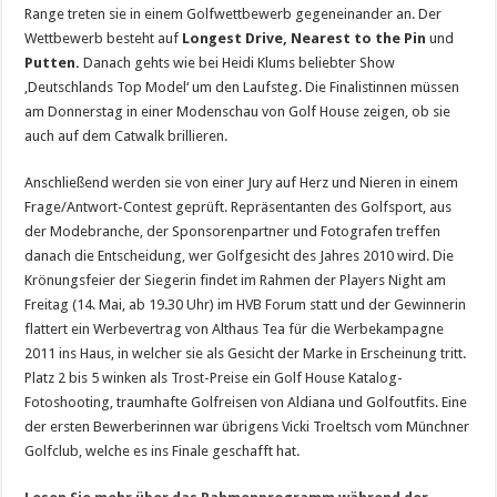
Range treten sie in einem Golfwettbewerb gegeneinander an. Der
Wettbewerb besteht auf
Longest Drive, Nearest to the Pin
und
Putten.
Danach gehts wie bei Heidi Klums beliebter Show
‚Deutschlands Top Model‘ um den Laufsteg. Die Finalistinnen müssen
am Donnerstag in einer Modenschau von Golf House zeigen, ob sie
auch auf dem Catwalk brillieren.
Anschließend werden sie von einer Jury auf Herz und Nieren in einem
Frage/Antwort-Contest geprüft. Repräsentanten des Golfsport, aus
der Modebranche, der Sponsorenpartner und Fotografen treffen
danach die Entscheidung, wer Golfgesicht des Jahres 2010 wird. Die
Krönungsfeier der Siegerin findet im Rahmen der Players Night am
Freitag (14. Mai, ab 19.30 Uhr) im HVB Forum statt und der Gewinnerin
flattert ein Werbevertrag von Althaus Tea für die Werbekampagne
2011 ins Haus, in welcher sie als Gesicht der Marke in Erscheinung tritt.
Platz 2 bis 5 winken als Trost-Preise ein Golf House Katalog-
Fotoshooting, traumhafte Golfreisen von Aldiana und Golfoutfits. Eine
der ersten Bewerberinnen war übrigens Vicki Troeltsch vom Münchner
Golfclub, welche es ins Finale geschafft hat.