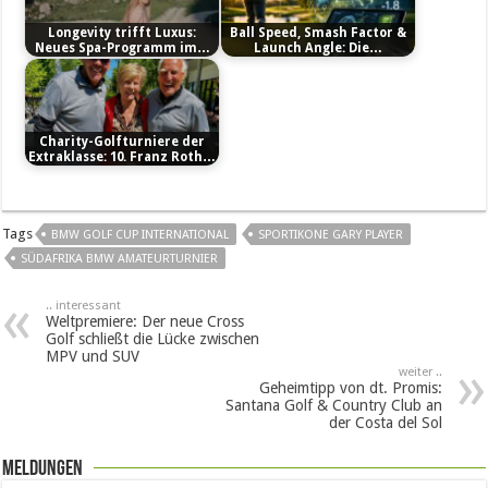
Longevity trifft Luxus:
Ball Speed, Smash Factor &
Neues Spa-Programm im…
Launch Angle: Die…
Charity-Golfturniere der
Extraklasse: 10. Franz Roth…
Tags
BMW GOLF CUP INTERNATIONAL
SPORTIKONE GARY PLAYER
SÜDAFRIKA BMW AMATEURTURNIER
.. interessant
Weltpremiere: Der neue Cross
Golf schließt die Lücke zwischen
MPV und SUV
weiter ..
Geheimtipp von dt. Promis:
Santana Golf & Country Club an
der Costa del Sol
Meldungen