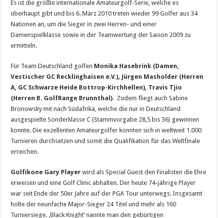
Es ist die größte internationale Amateurgolf-Serie, welche es
überhaupt gibt und bis 6. März 2010 treten wieder 99 Golfer aus 34
Nationen an, um die Sieger in zwei Herren- und einer
Damenspielklasse sowie in der Teamwertung der Saison 2009 zu
ermitteln.
Für Team Deutschland golfen
Monika Hasebrink (Damen,
Vestischer GC Recklinghaisen e.V.), Jürgen Masholder (Herren
A, GC Schwarze Heide Bottrop-Kirchhellen), Travis Tjio
(Herren B. GolfRange Brunnthal)
. Zudem fliegt auch Sabine
Bronowsky mit nach Südafrika, welche die nur in Deutschland
ausgespielte Sonderklasse C (Stammvorgabe 28,5 bis 36) gewinnen
konnte. Die exzellenten Amateurgolfer konnten sich in weltweit 1.000
Turnieren durchsetzen und somit die Qualifikation für das Weltfinale
erreichen.
Golfikone Gary Player
wird als Special Guest den Finalisten die Ehre
erweisen und eine Golf Clinic abhalten. Der heute 74-jährige Player
war seit Ende der 50er Jahre auf der PGA Tour unterwegs. Insgesamt
holte der neunfache Major-Sieger 24 Titel und mehr als 160
Turniersiege. ‚Black Knight‘ nannte man den gebürtigen