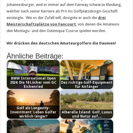
Johannesburger, weil er immer auf dem Fairway schwarze Kleidung,
welcher nach seiner Karriere als Pro ins Golfplatzdesign-Geschäft
einsteigte. Wie es der Zufall will, designte er auch die
drei
Meisterschaftsplätze von Fancourt
, von denen die Amateure
den Montagu- und den Outeniqua-Course spielen werden.
Wir drücken den deutschen Amateurgolfern die Daumen!
Ähnliche Beiträge:
BMW International Open
2024: Die 18 Löcher vom GC
Das richtige Golf-Equipment
Eichenried
für Anfänger
Golf als Longevity-
Investment: Leben Golfer
Albarella Island: Golf, Luxus
wirklich länger?
und Natur auf…