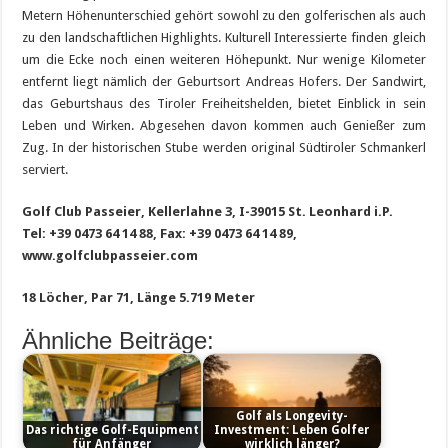
Metern Höhenunterschied gehört sowohl zu den golferischen als auch
zu den landschaftlichen Highlights. Kulturell Interessierte finden gleich
um die Ecke noch einen weiteren Höhepunkt. Nur wenige Kilometer
entfernt liegt nämlich der Geburtsort Andreas Hofers. Der Sandwirt,
das Geburtshaus des Tiroler Freiheitshelden, bietet Einblick in sein
Leben und Wirken. Abgesehen davon kommen auch Genießer zum
Zug. In der historischen Stube werden original Südtiroler Schmankerl
serviert.
Golf Club Passeier, Kellerlahne 3, I-39015 St. Leonhard i.P.
Tel: +39 0473 64 14 88, Fax: +39 0473 64 14 89,
www.golfclubpasseier.com
18 Löcher, Par 71, Länge 5.719 Meter
Ähnliche Beiträge:
Golf als Longevity-
Das richtige Golf-Equipment
Investment: Leben Golfer
für Anfänger
wirklich länger?