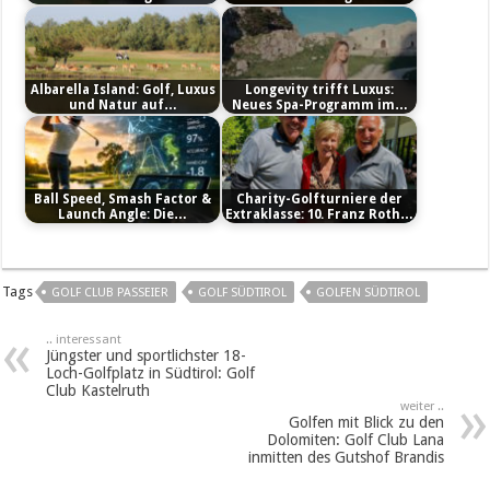
Albarella Island: Golf, Luxus
Longevity trifft Luxus:
und Natur auf…
Neues Spa-Programm im…
Ball Speed, Smash Factor &
Charity-Golfturniere der
Launch Angle: Die…
Extraklasse: 10. Franz Roth…
Tags
GOLF CLUB PASSEIER
GOLF SÜDTIROL
GOLFEN SÜDTIROL
.. interessant
Jüngster und sportlichster 18-
Loch-Golfplatz in Südtirol: Golf
Club Kastelruth
weiter ..
Golfen mit Blick zu den
Dolomiten: Golf Club Lana
inmitten des Gutshof Brandis