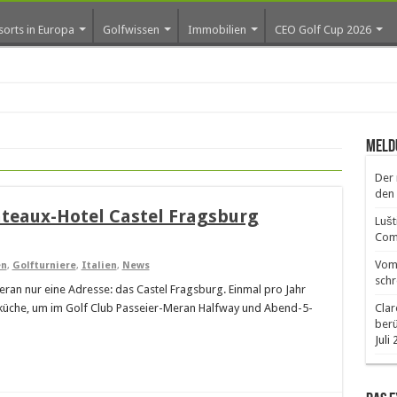
sorts in Europa
Golfwissen
Immobilien
CEO Golf Cup 2026
ros e
Meld
Der 
den 
ateaux-Hotel Castel Fragsburg
Lušt
Comm
Vom 
en
,
Golfturniere
,
Italien
,
News
schr
eran nur eine Adresse: das Castel Fragsburg. Einmal pro Jahr
ssküche, um im Golf Club Passeier-Meran Halfway und Abend-5-
Clar
ber
Juli