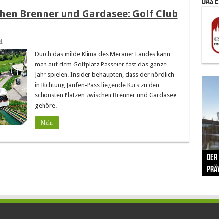
Das 
chen Brenner und Gardasee: Golf Club
l
Durch das milde Klima des Meraner Landes kann
man auf dem Golfplatz Passeier fast das ganze
Jahr spielen. Insider behaupten, dass der nördlich
in Richtung Jaufen-Pass liegende Kurs zu den
schönsten Plätzen zwischen Brenner und Gardasee
gehöre.
Mehr
The 
Der
Lušt
Vom 
Clar
trad
Prä
Com
schr
ber
Her