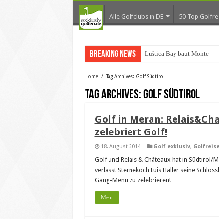
Alle Golfclubs in DE
50 Top Golfre
Breaking News
Luštica Bay baut Monteneg
Home
/
Tag Archives: Golf Südtirol
Tag Archives:
Golf Südtirol
Golf in Meran: Relais&Ch
zelebriert Golf!
18. August 2014
Golf exklusiv
,
Golfreis
Golf und Relais & Châteaux hat in Südtirol/M
verlässt Sternekoch Luis Haller seine Schlo
Gang-Menü zu zelebrieren!
Mehr