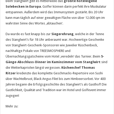
Beim Stanglwirt gibt es mittlerweile das
größte hoteleigene
Solebecken in Europa
. Golfer können darin perfekt ihre Muskulatur
entspannen. Außerdem wird das Immunsystem gestärkt. Bis 20 Uhr
kann man täglich auf einer gewaltigen Fläche von über 12.000 qm im
wahrsten Sinne des Wortes ‚abtauchen‘.
Da wurde es fast knapp bis zur
Siegerehrung
, welche in der Tenne
des Stanglwirt’s für 18 Uhr anberaumt war. Hochwertige Geschenke
von Stanglwirt-Geschenk-Sponsoren wie Juwelier Rüschenbeck,
nachhaltige Pokale von TREESMOSPHERE und
Übernachtungsgutscheine vom Hotel ‚veredeln‘ das Turnier. Beim
5-
Gänge-Abschluss-Dinner im Kaminzimmer vom Stanglwirt
sind
die Wetterkapriolen längst vergessen.
Küchenchef Thomas
Ritzer
kredenzte das komplette Geschmacks-Repertoire von Sushi
über Wachtelbrust, Black Angus Filet bis zum Himbeersorbet. Vor 400
Jahren begann die Erfolgsgeschichte des Stanglwirt’s als Gasthof! Die
Gastlichkeit, Qualität und Tradition war im Hotel und Golfevent immer
zugegen!
Mehr zu: