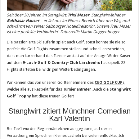
Seit über 30 Jahren im Stanglwirt:
Trixi Moser
. Stanglwirt-Inhaber
Balthasar Hauser
– er lief uns im Fitness-Bereich über den Weg und
schwärmt von seiner Salzburger Hoteldirektorin: ‚Unsere Frau Moser
ist eine perfekte Verbinderin‘. Fotocredit: Martin Guggenberger
Die passionierte Skiläuferin spielt auch Golf, sonst könnte sie nie so
perfekt die Golf-Flights zusammen stellen und schnell entscheiden,
dass man kurzerhand das Turnier anstatt auf der Anlage Wilder Kaiser
auf dem
9-Loch-Golf & Country-Club Lärchenhof
ausspielt. 22
Flights starteten bei widrigen Wetterbedingungen.
Wir kennen das von unseren Golfteilnehmern des
CEO GOLF CUP
s,
welche alle aus Respekt für das Turnier antreten. Auch die
Stanglwirt
Golf Trophy
hat diese treuen Golfer!
Stanglwirt zitiert Münchner Comedian
Karl Valentin
Bei Tee1 wurden Regenmäntelchen ausgegeben, auf deren
Verpackung ein Spruch ein kleines Lächeln bei vielen entlockte: ‚Ich