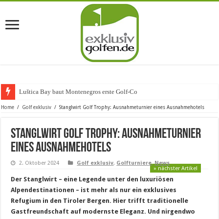
Luštica Bay baut Montenegros erste Golf-Community weiter aus
Home
/
Golf exklusiv
/
Stanglwirt Golf Trophy: Ausnahmeturnier eines Ausnahmehotels
Stanglwirt Golf Trophy: Ausnahmeturnier
eines Ausnahmehotels
2. Oktober 2024
Golf exklusiv
,
Golfturniere
,
News
» nächster Artikel
Der Stanglwirt – eine Legende unter den luxuriösen
Alpendestinationen – ist mehr als nur ein exklusives
Refugium in den Tiroler Bergen. Hier trifft traditionelle
Gastfreundschaft auf modernste Eleganz. Und nirgendwo