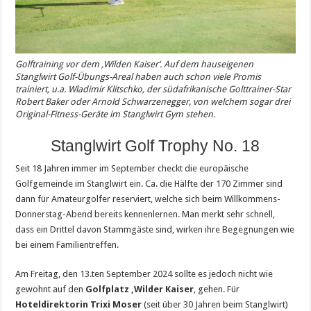
Golftraining vor dem ‚Wilden Kaiser‘. Auf dem hauseigenen
Stanglwirt Golf-Übungs-Areal haben auch schon viele Promis
trainiert, u.a. Wladimir Klitschko, der südafrikanische Golttrainer-Star
Robert Baker oder Arnold Schwarzenegger, von welchem sogar drei
Original-Fitness-Geräte im Stanglwirt Gym stehen.
Stanglwirt Golf Trophy No. 18
Seit 18 Jahren immer im September checkt die europäische
Golfgemeinde im Stanglwirt ein. Ca. die Hälfte der 170 Zimmer sind
dann für Amateurgolfer reserviert, welche sich beim Willkommens-
Donnerstag-Abend bereits kennenlernen. Man merkt sehr schnell,
dass ein Drittel davon Stammgäste sind, wirken ihre Begegnungen wie
bei einem Familientreffen.
Am Freitag, den 13.ten September 2024 sollte es jedoch nicht wie
gewohnt auf den
Golfplatz ‚Wilder Kaiser
‚ gehen. Für
Hoteldirektorin Trixi Moser
(seit über 30 Jahren beim Stanglwirt)