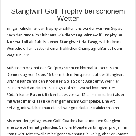
Stanglwirt Golf Trophy bei schönem
Wetter
Einige Teilnehmer der Trophy erzählten uns bei der warmen Suppe
nach der Runde im Clubhaus, wie die
Stanglwirt Golf Trophy im
Normalfall
abläuft. Mit einer
Stanglwirt Halfway,
welche keine
Wünsche offen lässt und einer fröhlichen Champagne Bar auf dem
Weg zur „19“.
Außerdem beginnt das Golfprogramm im Normalfall bereits am
Donnerstag von 14 bis 16 Uhr mit dem Einspielen auf der Stanglwirt
Driving Range mit den
Pros der Golf Sport Academy
. Wer hier
trainiert wird an einem Trainingstool nicht vorbei kommen. Der
Südafrikaner
Robert Baker
hat es vor ca. 15 Jahren installiert als er
mit
Wladimir Klitschko
hier gemeinsam Golf spielte. Eine Art
Seilzug, mit welchen man die Schwungmuskulatur trainieren kann.
Als einer der gefragtesten Golf-Coaches hat er mit dem Stanglwirt
eine zweite Heimat gefunden. Ca. drei Monate verbringt er pro Jahr im
Stanglwirt. Mittlerweile mit eigener Wohnung in Going, aber er kommt