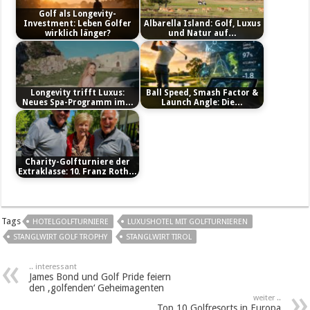
Golf als Longevity-
Investment: Leben Golfer
Albarella Island: Golf, Luxus
wirklich länger?
und Natur auf…
Longevity trifft Luxus:
Ball Speed, Smash Factor &
Neues Spa-Programm im…
Launch Angle: Die…
Charity-Golfturniere der
Extraklasse: 10. Franz Roth…
Tags
HOTELGOLFTURNIERE
LUXUSHOTEL MIT GOLFTURNIEREN
STANGLWIRT GOLF TROPHY
STANGLWIRT TIROL
.. interessant
James Bond und Golf Pride feiern
den ‚golfenden‘ Geheimagenten
weiter ..
Top 10 Golfresorts in Europa