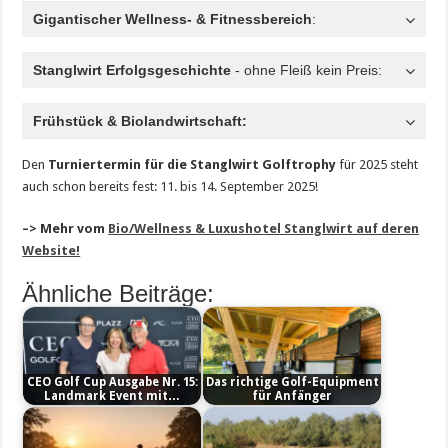
Gigantischer Wellness- & Fitnessbereich
:
Stanglwirt Erfolgsgeschichte
- ohne Fleiß kein Preis:
Frühstück & Biolandwirtschaft:
Den
Turniertermin für die Stanglwirt Golftrophy
für 2025 steht
auch schon bereits fest: 11. bis 14. September 2025!
–> Mehr vom
Bio/Wellness & Luxushotel Stanglwirt auf deren
Website!
Ähnliche Beiträge:
CEO Golf Cup Ausgabe Nr. 15:
Das richtige Golf-Equipment
Landmark Event mit…
für Anfänger