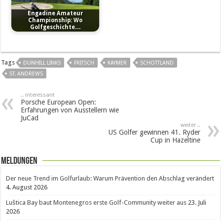
Engadine Amateur
Championship: Wo
Golfgeschichte…
Tags
DUNHILL LINKS
FRITSCH
KAYMER
SCHOTTLAND
ST. ANDREWS
.. interessant
Porsche European Open:
Erfahrungen von Ausstellern wie
JuCad
weiter ..
US Golfer gewinnen 41. Ryder
Cup in Hazeltine
Meldungen
Der neue Trend im Golfurlaub: Warum Prävention den Abschlag verändert
4. August 2026
Luštica Bay baut Montenegros erste Golf-Community weiter aus
23. Juli
2026