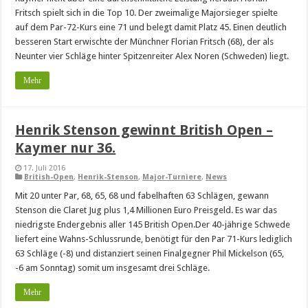
Fritsch spielt sich in die Top 10. Der zweimalige Majorsieger spielte
auf dem Par-72-Kurs eine 71 und belegt damit Platz 45. Einen deutlich
besseren Start erwischte der Münchner Florian Fritsch (68), der als
Neunter vier Schläge hinter Spitzenreiter Alex Noren (Schweden) liegt.
Mehr
Henrik Stenson gewinnt British Open –
Kaymer nur 36.
17. Juli 2016
British-Open
,
Henrik-Stenson
,
Major-Turniere
,
News
Mit 20 unter Par, 68, 65, 68 und fabelhaften 63 Schlägen, gewann
Stenson die Claret Jug plus 1,4 Millionen Euro Preisgeld. Es war das
niedrigste Endergebnis aller 145 British Open.Der 40-jährige Schwede
liefert eine Wahns-Schlussrunde, benötigt für den Par 71-Kurs lediglich
63 Schläge (-8) und distanziert seinen Finalgegner Phil Mickelson (65,
-6 am Sonntag) somit um insgesamt drei Schläge.
Mehr