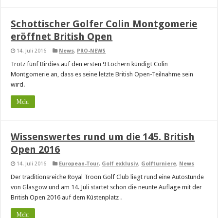
Schottischer Golfer Colin Montgomerie
eröffnet British Open
14. Juli 2016
News
,
PRO-NEWS
Trotz fünf Birdies auf den ersten 9 Löchern kündigt Colin
Montgomerie an, dass es seine letzte British Open-Teilnahme sein
wird.
Mehr
Wissenswertes rund um die 145. British
Open 2016
14. Juli 2016
European-Tour
,
Golf exklusiv
,
Golfturniere
,
News
Der traditionsreiche Royal Troon Golf Club liegt rund eine Autostunde
von Glasgow und am 14. Juli startet schon die neunte Auflage mit der
British Open 2016 auf dem Küstenplatz .
Mehr