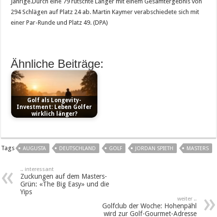
Jährige.Durch eine 79 rutschte Langer mit einem Gesamtergebnis von
294 Schlägen auf Platz 24 ab. Martin Kaymer verabschiedete sich mit
einer Par-Runde und Platz 49. (DPA)
Ähnliche Beiträge:
Golf als Longevity-
Investment: Leben Golfer
wirklich länger?
Tags
AUGUSTA
DEUTSCHLAND
GOLF
JORDAN SPIETH
MASTERS
.. interessant
Zuckungen auf dem Masters-
Grün: «The Big Easy» und die
Yips
weiter ..
Golfclub der Woche: Hohenpähl
wird zur Golf-Gourmet-Adresse