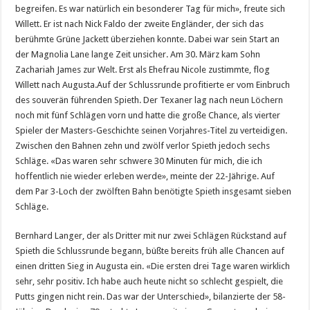
begreifen. Es war natürlich ein besonderer Tag für mich», freute sich
Willett. Er ist nach Nick Faldo der zweite Engländer, der sich das
berühmte Grüne Jackett überziehen konnte. Dabei war sein Start an
der Magnolia Lane lange Zeit unsicher. Am 30. März kam Sohn
Zachariah James zur Welt. Erst als Ehefrau Nicole zustimmte, flog
Willett nach Augusta.Auf der Schlussrunde profitierte er vom Einbruch
des souverän führenden Spieth. Der Texaner lag nach neun Löchern
noch mit fünf Schlägen vorn und hatte die große Chance, als vierter
Spieler der Masters-Geschichte seinen Vorjahres-Titel zu verteidigen.
Zwischen den Bahnen zehn und zwölf verlor Spieth jedoch sechs
Schläge. «Das waren sehr schwere 30 Minuten für mich, die ich
hoffentlich nie wieder erleben werde», meinte der 22-Jährige. Auf
dem Par 3-Loch der zwölften Bahn benötigte Spieth insgesamt sieben
Schläge.
Bernhard Langer, der als Dritter mit nur zwei Schlägen Rückstand auf
Spieth die Schlussrunde begann, büßte bereits früh alle Chancen auf
einen dritten Sieg in Augusta ein. «Die ersten drei Tage waren wirklich
sehr, sehr positiv. Ich habe auch heute nicht so schlecht gespielt, die
Putts gingen nicht rein. Das war der Unterschied», bilanzierte der 58-