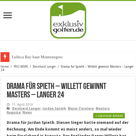
Luštica Bay baut Montenegros erste
Home
/
PRO-NEWS
/
Bernhard Langer
/
Drama für Spieth – Willett gewinnt Masters – Langer
24
Drama für Spieth – Willett gewinnt
Masters – Langer 24
11. April 2016
Bernhard Langer
,
Jordan Spieth
,
Major-Turniere
,
Masters
Augusta
,
News
» nächster Artikel
Drama für Jordan Spieth. Diesen Sieger hatte niemand auf der
Rechnung. Am Ende kommt es meist anders, so mal wieder
beim Finalabend in Augusta. Der Engländer Danny Willett hat