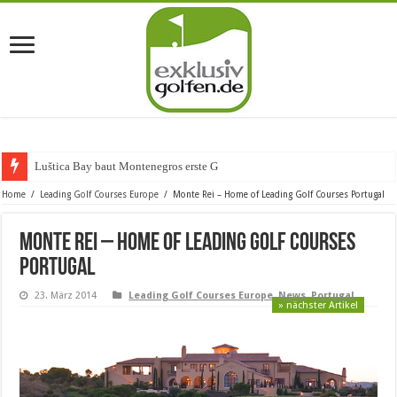
Luštica Bay baut Montenegros erste Golf-Communi
Home
/
Leading Golf Courses Europe
/
Monte Rei – Home of Leading Golf Courses Portugal
Monte Rei – Home of Leading Golf Courses
Portugal
23. März 2014
Leading Golf Courses Europe
,
News
,
Portugal
» nächster Artikel