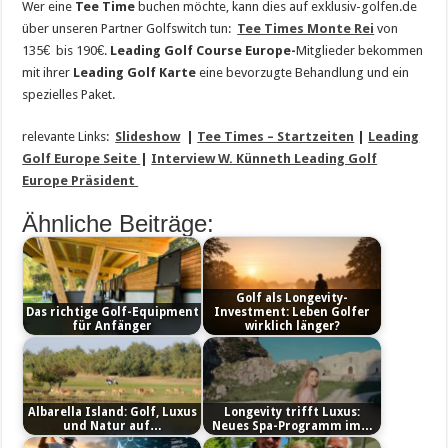
Wer eine
Tee Time
buchen möchte, kann dies auf exklusiv-golfen.de
über unseren Partner Golfswitch tun:
Tee Times Monte Rei
von
135€ bis 190€.
Leading Golf Course Europe-
Mitglieder bekommen
mit ihrer
Leading Golf Karte
eine bevorzugte Behandlung und ein
spezielles Paket.
relevante Links:
Slideshow
|
Tee Times – Startzeiten
|
Leading
Golf Europe Seite
|
Interview W. Künneth Leading Golf
Europe Präsident
Ähnliche Beiträge:
Golf als Longevity-
Das richtige Golf-Equipment
Investment: Leben Golfer
für Anfänger
wirklich länger?
Albarella Island: Golf, Luxus
Longevity trifft Luxus:
und Natur auf…
Neues Spa-Programm im…