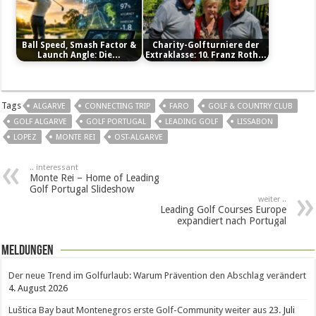
Ball Speed, Smash Factor &
Charity-Golfturniere der
Launch Angle: Die…
Extraklasse: 10. Franz Roth…
Tags
ALGARVE
CONNECTING TRIP
FARO
GOLF & COUNTRY CLUB
GOLF ALGARVE
GOLF PORTUGAL
LEADING GOLF
LISSABON
LOPEZ
MONTE REI
OST-ALGARVE
.. interessant
Monte Rei – Home of Leading
Golf Portugal Slideshow
weiter ..
Leading Golf Courses Europe
expandiert nach Portugal
Meldungen
Der neue Trend im Golfurlaub: Warum Prävention den Abschlag verändert
4. August 2026
Luštica Bay baut Montenegros erste Golf-Community weiter aus
23. Juli