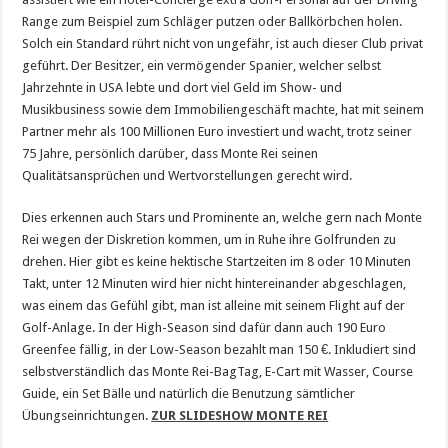
Range zum Beispiel zum Schläger putzen oder Ballkörbchen holen.
Solch ein Standard rührt nicht von ungefähr, ist auch dieser Club privat
geführt. Der Besitzer, ein vermögender Spanier, welcher selbst
Jahrzehnte in USA lebte und dort viel Geld im Show- und
Musikbusiness sowie dem Immobiliengeschäft machte, hat mit seinem
Partner mehr als 100 Millionen Euro investiert und wacht, trotz seiner
75 Jahre, persönlich darüber, dass Monte Rei seinen
Qualitätsansprüchen und Wertvorstellungen gerecht wird.
Dies erkennen auch Stars und Prominente an, welche gern nach Monte
Rei wegen der Diskretion kommen, um in Ruhe ihre Golfrunden zu
drehen. Hier gibt es keine hektische Startzeiten im 8 oder 10 Minuten
Takt, unter 12 Minuten wird hier nicht hintereinander abgeschlagen,
was einem das Gefühl gibt, man ist alleine mit seinem Flight auf der
Golf-Anlage. In der High-Season sind dafür dann auch 190 Euro
Greenfee fällig, in der Low-Season bezahlt man 150 €. Inkludiert sind
selbstverständlich das Monte Rei-BagTag, E-Cart mit Wasser, Course
Guide, ein Set Bälle und natürlich die Benutzung sämtlicher
Übungseinrichtungen.
ZUR SLIDESHOW MONTE REI