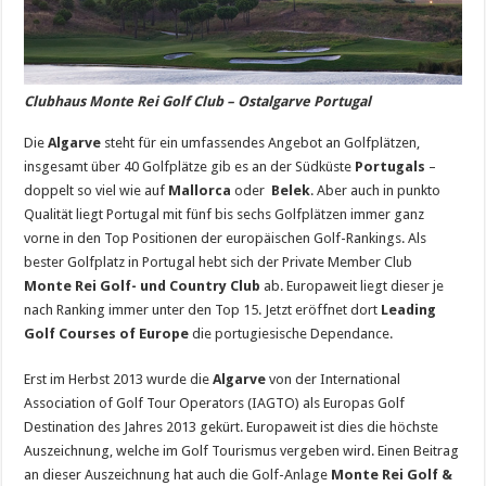
Clubhaus Monte Rei Golf Club – Ostalgarve Portugal
Die
Algarve
steht für ein umfassendes Angebot an Golfplätzen,
insgesamt über 40 Golfplätze gib es an der Südküste
Portugals
–
doppelt so viel wie auf
Mallorca
oder
Belek
. Aber auch in punkto
Qualität liegt Portugal mit fünf bis sechs Golfplätzen immer ganz
vorne in den Top Positionen der europäischen Golf-Rankings. Als
bester Golfplatz in Portugal hebt sich der Private Member Club
Monte Rei Golf- und Country Club
ab. Europaweit liegt dieser je
nach Ranking immer unter den Top 15. Jetzt eröffnet dort
Leading
Golf Courses of Europe
die portugiesische Dependance.
Erst im Herbst 2013 wurde die
Algarve
von der International
Association of Golf Tour Operators (IAGTO) als Europas Golf
Destination des Jahres 2013 gekürt. Europaweit ist dies die höchste
Auszeichnung, welche im Golf Tourismus vergeben wird. Einen Beitrag
an dieser Auszeichnung hat auch die Golf-Anlage
Monte Rei Golf &