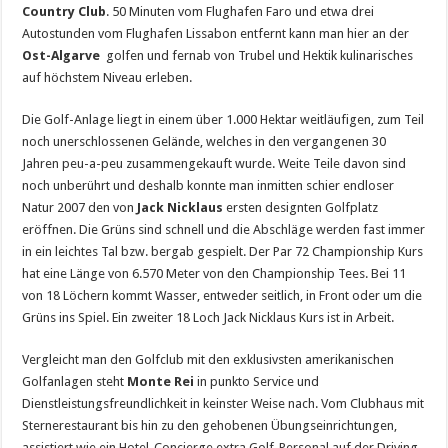
Country Club
. 50 Minuten vom Flughafen Faro und etwa drei
Autostunden vom Flughafen Lissabon entfernt kann man hier an der
Ost-Algarve
golfen und fernab von Trubel und Hektik kulinarisches
auf höchstem Niveau erleben.
Die Golf-Anlage liegt in einem über 1.000 Hektar weitläufigen, zum Teil
noch unerschlossenen Gelände, welches in den vergangenen 30
Jahren peu-a-peu zusammengekauft wurde. Weite Teile davon sind
noch unberührt und deshalb konnte man inmitten schier endloser
Natur 2007 den von
Jack Nicklaus
ersten designten Golfplatz
eröffnen. Die Grüns sind schnell und die Abschläge werden fast immer
in ein leichtes Tal bzw. bergab gespielt. Der Par 72 Championship Kurs
hat eine Länge von 6.570 Meter von den Championship Tees. Bei 11
von 18 Löchern kommt Wasser, entweder seitlich, in Front oder um die
Grüns ins Spiel. Ein zweiter 18 Loch Jack Nicklaus Kurs ist in Arbeit.
Vergleicht man den Golfclub mit den exklusivsten amerikanischen
Golfanlagen steht
Monte Rei
in punkto Service und
Dienstleistungsfreundlichkeit in keinster Weise nach. Vom Clubhaus mit
Sternerestaurant bis hin zu den gehobenen Übungseinrichtungen,
assistiert wie ein Hotel-Concierge extra Golf-Personal auf der Driving