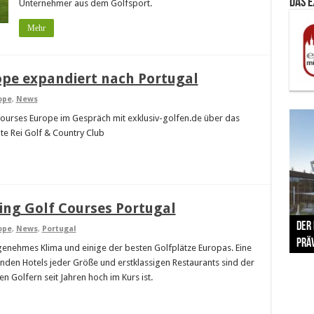
Das 
Unternehmer aus dem Golfsport.
Mehr
ope expandiert nach Portugal
ope
,
News
ourses Europe im Gespräch mit exklusiv-golfen.de über das
te Rei Golf & Country Club
ing Golf Courses Portugal
The 
Der
Lušt
Vom 
Clar
trad
ope
,
News
,
Portugal
Prä
Com
schr
ber
Her
genehmes Klima und einige der besten Golfplätze Europas. Eine
nden Hotels jeder Größe und erstklassigen Restaurants sind der
n Golfern seit Jahren hoch im Kurs ist.