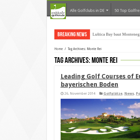
Alle Golfclubs in DE
50 Top Golfre
Breaking News
Luštica Bay baut Montenegr
Home
/
Tag Archives: Monte Rei
Tag Archives:
Monte Rei
Leading Golf Courses of 
bayerischen Boden
26. November 2014
Golfplätze
,
News
,
Po