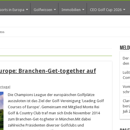
sorts in Europa
Golfwissen
Immobilien
CEO Golf Cup 2026
os erste Gol
Meld
Der 
den 
Europe: Branchen-Get-together auf
Lušt
Comm
Vom 
rtugal
schr
Die Champions League der europäischen Golfplätze
auszuloten ist das Ziel der Golf-Vereinigung 'Leading Golf
Clar
ber
Courses of Europe'. Gemeinsam mit Mitglied Monte Rei
Juli
Golf & Country Club traf man sich Ende November 2014
zum Branchen-Get-togheter in München.Mit dabei
zahlreiche Präsidenten diverser Golfclubs und