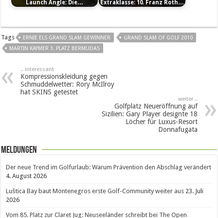
Launch Angle: Die…
Extraklasse: 10. Franz Roth…
Tags
ERNIE ELS GRAND SLAM GEWINNER
GRAND SLAM OF GOLF 2010
MARTIN KAYMER 3. PLATZ BERMUDAS
.. interessant
Kompressionskleidung gegen
Schmuddelwetter: Rory McIlroy
hat SKINS getestet
weiter ..
Golfplatz Neueröffnung auf
Sizilien: Gary Player designte 18
Löcher für Luxus-Resort
Donnafugata
Meldungen
Der neue Trend im Golfurlaub: Warum Prävention den Abschlag verändert
4. August 2026
Luštica Bay baut Montenegros erste Golf-Community weiter aus
23. Juli
2026
Vom 85. Platz zur Claret Jug: Neuseeländer schreibt bei The Open