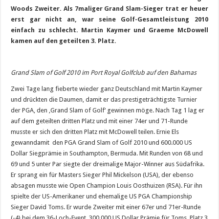
Woods Zweiter. Als 7maliger Grand Slam-Sieger trat er heuer
erst gar nicht an, war seine Golf-Gesamtleistung 2010
einfach zu schlecht. Martin Kaymer und Graeme McDowell
kamen auf den geteilten 3. Platz.
Grand Slam of Golf 2010 im Port Royal Golfclub auf den Bahamas
Zwei Tage lang fieberte wieder ganz Deutschland mit Martin Kaymer
und drückten die Daumen, damit er das prestigeträchtigste Turnier
der PGA, den ‚Grand Slam of Golf‘ gewinnen möge. Nach Tag 1 lag er
auf dem geteilten dritten Platz und mit einer 74er und 71-Runde
musste er sich den dritten Platz mit McDowell teilen. Ernie Els
gewanndamit den PGA Grand Slam of Golf 2010 und 600.000 US
Dollar Siegprämie in Southampton, Bermuda. Mit Runden von 68 und
69 und 5 unter Par siegte der dreimalige Major-Winner aus Südafrika.
Er sprang ein für Masters Sieger Phil Mickelson (USA), der ebenso
absagen musste wie Open Champion Louis Oosthuizen (RSA). Für ihn
spielte der US-Amerikaner und ehemalige US PGA Championship
Sieger David Toms. Er wurde Zweiter mit einer 67er und 71er-Runde
(-4) bei dem 36-Loch-Event. 300.000 US Dollar Prämie für Toms. Platz 3