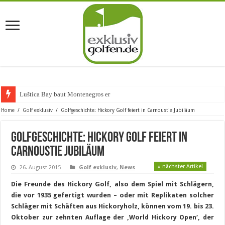
Luštica Bay baut Montenegros erste Golf-Co
Home
/
Golf exklusiv
/
Golfgeschichte: Hickory Golf feiert in Carnoustie Jubiläum
Golfgeschichte: Hickory Golf feiert in
Carnoustie Jubiläum
» nächster Artikel
26. August 2015
Golf exklusiv
,
News
Die Freunde des Hickory Golf, also dem Spiel mit Schlägern,
die vor 1935 gefertigt wurden – oder mit Replikaten solcher
Schläger mit Schäften aus Hickoryholz
, können v
om 19. bis 23.
Oktober zur zehnten Auflage der ‚World Hickory Open‘, der