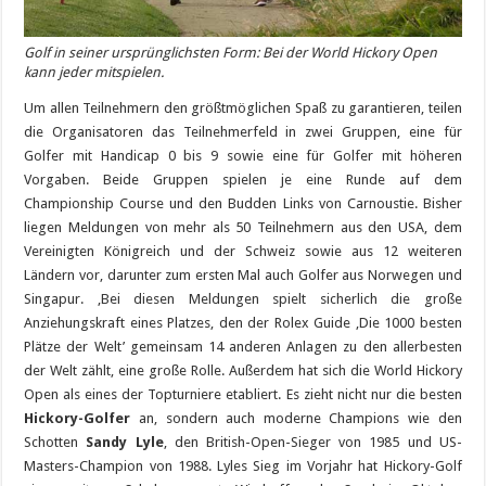
Golf in seiner ursprünglichsten Form: Bei der World Hickory Open
kann jeder mitspielen.
Um allen Teilnehmern den größtmöglichen Spaß zu garantieren, teilen
die Organisatoren das Teilnehmerfeld in zwei Gruppen, eine für
Golfer mit Handicap 0 bis 9 sowie eine für Golfer mit höheren
Vorgaben. Beide Gruppen spielen je eine Runde auf dem
Championship Course und den Budden Links von Carnoustie. Bisher
liegen Meldungen von mehr als 50 Teilnehmern aus den USA, dem
Vereinigten Königreich und der Schweiz sowie aus 12 weiteren
Ländern vor, darunter zum ersten Mal auch Golfer aus Norwegen und
Singapur. ‚Bei diesen Meldungen spielt sicherlich die große
Anziehungskraft eines Platzes, den der Rolex Guide ‚Die 1000 besten
Plätze der Welt’ gemeinsam 14 anderen Anlagen zu den allerbesten
der Welt zählt, eine große Rolle. Außerdem hat sich die World Hickory
Open als eines der Topturniere etabliert. Es zieht nicht nur die besten
Hickory-Golfer
an, sondern auch moderne Champions wie den
Schotten
Sandy Lyle
, den British-Open-Sieger von 1985 und US-
Masters-Champion von 1988. Lyles Sieg im Vorjahr hat Hickory-Golf