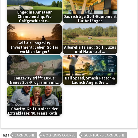
Engadine Amateur
Championship: Wo
Das richtige Golf-Equipment
Golfgeschichte…
für Anfänger
Golf als Longevity-
Investment: Leben Golfer
Albarella Island: Golf, Luxus
wirklich länger?
und Natur auf…
Longevity trifft Luxus:
Ball Speed, Smash Factor &
Neues Spa-Programm im…
Launch Angle: Die…
Charity-Golfturniere der
Extraklasse: 10. Franz Roth…
Tags
CARNOUSTIE
GOLF LINKS COURSE
GOLF TOURS CARNOUSTIE