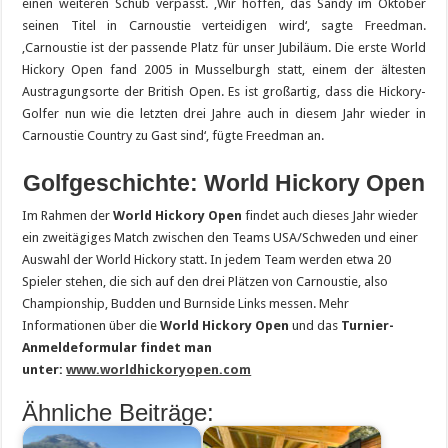
einen weiteren Schub verpasst. ‚Wir hoffen, das Sandy im Oktober
seinen Titel in Carnoustie verteidigen wird‘, sagte Freedman.
‚
Carnoustie ist der passende Platz für unser Jubiläum. Die erste World
Hickory Open fand 2005 in Musselburgh statt, einem der ältesten
Austragungsorte der British Open. Es ist großartig, dass die Hickory-
Golfer nun wie die letzten drei Jahre auch in diesem Jahr wieder in
Carnoustie Country zu Gast sind‘, fügte Freedman an.
Golfgeschichte: World Hickory Open
Im Rahmen der
World Hickory Open
findet auch dieses Jahr wieder
ein zweitägiges Match zwischen den Teams USA/Schweden und einer
Auswahl der World Hickory statt. In jedem Team werden etwa 20
Spieler stehen, die sich auf den drei Plätzen von Carnoustie, also
Championship, Budden und Burnside Links messen.
Mehr
Informationen über die
World Hickory Open
und das
Turnier-
Anmeldeformular findet man
unter:
www.worldhickoryopen.com
Ähnliche Beiträge: