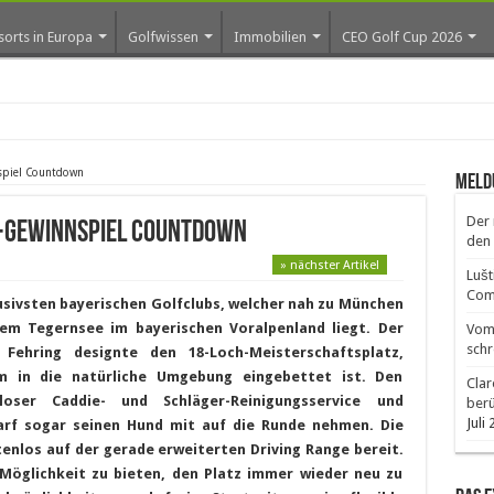
sorts in Europa
Golfwissen
Immobilien
CEO Golf Cup 2026
os erste
spiel Countdown
Meld
Der 
e-Gewinnspiel Countdown
den 
» nächster Artikel
Lušt
Comm
lusivsten bayerischen Golfclubs, welcher nah zu München
em Tegernsee im bayerischen Voralpenland liegt. Der
Vom 
schr
 Fehring designte den 18-Loch-Meisterschaftsplatz,
m in die natürliche Umgebung eingebettet ist. Den
Clar
loser Caddie- und Schläger-Reinigungsservice und
ber
Juli
rf sogar seinen Hund mit auf die Runde nehmen. Die
enlos auf der gerade erweiterten Driving Range bereit.
Möglichkeit zu bieten, den Platz immer wieder neu zu