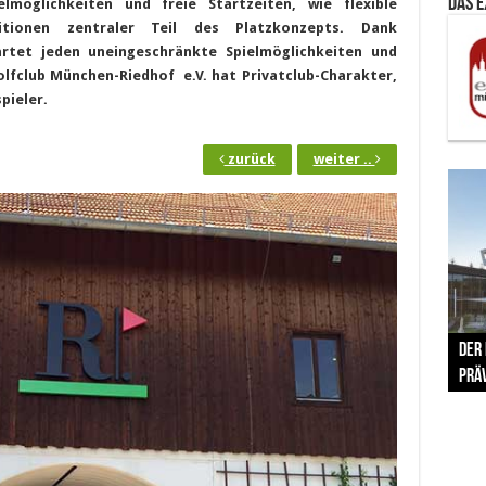
Das 
elmöglichkeiten und freie Startzeiten, wie flexible
itionen zentraler Teil des Platzkonzepts. Dank
wartet jeden uneingeschränkte Spielmöglichkeiten und
olfclub München-Riedhof e.V. hat Privatclub-Charakter,
pieler.
zurück
weiter ..
The 
Der
Lušt
Vom 
Clar
trad
Prä
Com
schr
ber
Her