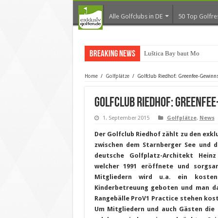
Alle Golfclubs in DE
50 Top Golfre
Breaking News
Luštica Bay baut Montenegr
Home
/
Golfplätze
/
Golfclub Riedhof: Greenfee-Gewinn
Golfclub Riedhof: Greenfe
1. September 2015
Golfplätze
,
News
Der Golfclub Riedhof zählt zu den exk
zwischen dem Starnberger See und d
deutsche Golfplatz-Architekt Heinz
welcher 1991 eröffnete und sorgsa
Mitgliedern wird u.a. ein kosten
Kinderbetreuung geboten und man da
Rangebälle ProV1 Practice stehen kost
Um Mitgliedern und auch Gästen die 