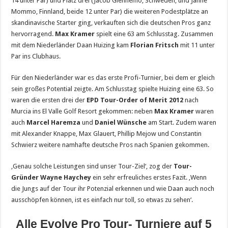
14 unter Par) und Platz drei (Jacob Glennemo, Schweden, und Janne
Mommo, Finnland, beide 12 unter Par) die weiteren Podestplätze an
skandinavische Starter ging, verkauften sich die deutschen Pros ganz
hervorragend.
Max Kramer
spielt eine 63 am Schlusstag. Zusammen
mit dem Niederländer Daan Huizing kam
Florian Fritsch
mit 11 unter
Par ins Clubhaus.
Für den Niederländer war es das erste Profi-Turnier, bei dem er gleich
sein großes Potential zeigte. Am Schlusstag spielte Huizing eine 63. So
waren die ersten drei der
EPD Tour-Order of Merit 2012
nach
Murcia ins El Valle Golf Resort gekommen: neben
Max Kramer
waren
auch
Marcel Haremza
und
Daniel Wünsche
am Start. Zudem waren
mit Alexander Knappe, Max Glauert, Phillip Mejow und Constantin
Schwierz weitere namhafte deutsche Pros nach Spanien gekommen.
‚Genau solche Leistungen sind unser Tour-Ziel‘, zog der
Tour-
Gründer Wayne Haychey
ein sehr erfreuliches erstes Fazit. ‚Wenn
die Jungs auf der Tour ihr Potenzial erkennen und wie Daan auch noch
ausschöpfen können, ist es einfach nur toll, so etwas zu sehen‘.
Alle Evolve Pro Tour- Turniere auf 5