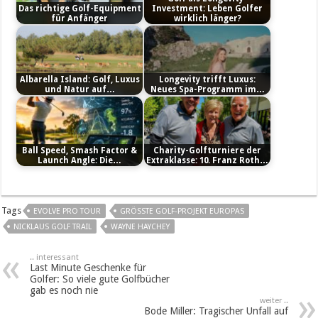
Das richtige Golf-Equipment
Investment: Leben Golfer
für Anfänger
wirklich länger?
Albarella Island: Golf, Luxus
Longevity trifft Luxus:
und Natur auf…
Neues Spa-Programm im…
Ball Speed, Smash Factor &
Charity-Golfturniere der
Launch Angle: Die…
Extraklasse: 10. Franz Roth…
Tags
EVOLVE PRO TOUR
GRÖSSTE GOLF-PROJEKT EUROPAS
NICKLAUS GOLF TRAIL
WAYNE HAYCHEY
.. interessant
Last Minute Geschenke für
Golfer: So viele gute Golfbücher
gab es noch nie
weiter ..
Bode Miller: Tragischer Unfall auf