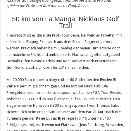
Nicklaus Golf Design noch gebaut und bei der Evolve Pro Tour
spielen die Profis auf fünf der sechs Golfplätzen.
50 km von La Manga: Nicklaus Golf
Trail
Theoretisch ist es die erste Profi-Tour-Serie, bei welcher Proetten mit
männlichen Playing-Pros auch aus dem Senior-Segment gemixt
werden. Praktisch haben beim Opening der neuen Turnierserie doch
nur männliche Profis und ambitionierte Nachwuchsgolfer aufgeteet!
Deshalb rufen Wayne Hachey und Ron Hart jetzt auch Proetten und
Golf-Seniors auf, sich doch für 2013 anzumelden.
Mit 20.000 Euro dotiert schlugen über 60 Golfer bei den
Evolve El
Valle Open
im gleichnamigen Golf Resort bei Murcia ab. Die
Preisgelder sind noch nicht so utopisch wie bei den PGA-Tour-Events:
zwischen 17.000 und 20.000 € werden auf ca. 96 Spieler verteilt. Den
Siegerscheck in Höhe von 3.300 Euro, gesponsert von Thomas Sabo,
sicherte sich beim ersten Auftakttunier auf dem Par 71-Kurs nach drei
Turniertagen der
Däne Lucas Bjerregaard
(16 unter Par, 197
Schläge gesamt). Auch wenn mit Platz zwei (Jens Fahrbring, Schweden,