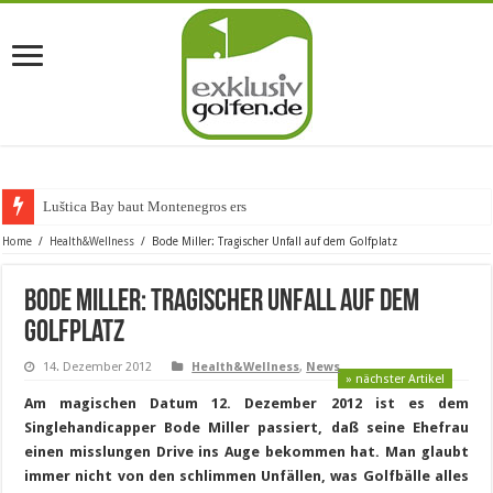
Luštica Bay baut Montenegros erste Golf-
Home
/
Health&Wellness
/
Bode Miller: Tragischer Unfall auf dem Golfplatz
Bode Miller: Tragischer Unfall auf dem
Golfplatz
14. Dezember 2012
Health&Wellness
,
News
» nächster Artikel
Am magischen Datum 12. Dezember 2012 ist es dem
Singlehandicapper Bode Miller passiert, daß seine Ehefrau
einen misslungen Drive ins Auge bekommen hat. Man glaubt
immer nicht von den schlimmen Unfällen, was Golfbälle alles