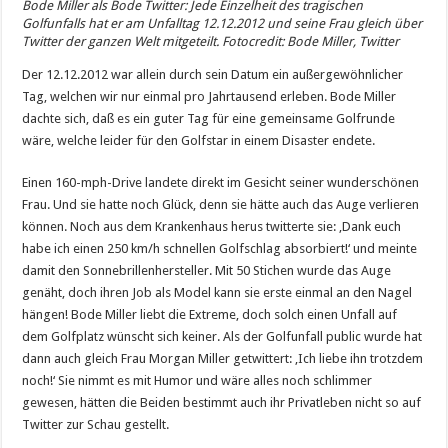
Bode Miller als Bode Twitter: Jede Einzelheit des tragischen
Golfunfalls hat er am Unfalltag 12.12.2012 und seine Frau gleich über
Twitter der ganzen Welt mitgeteilt. Fotocredit: Bode Miller, Twitter
Der 12.12.2012 war allein durch sein Datum ein außergewöhnlicher
Tag, welchen wir nur einmal pro Jahrtausend erleben. Bode Miller
dachte sich, daß es ein guter Tag für eine gemeinsame Golfrunde
wäre, welche leider für den Golfstar in einem Disaster endete.
Einen 160-mph-Drive landete direkt im Gesicht seiner wunderschönen
Frau. Und sie hatte noch Glück, denn sie hätte auch das Auge verlieren
können. Noch aus dem Krankenhaus herus twitterte sie: ‚Dank euch
habe ich einen 250 km/h schnellen Golfschlag absorbiert!‘ und meinte
damit den Sonnebrillenhersteller. Mit 50 Stichen wurde das Auge
genäht, doch ihren Job als Model kann sie erste einmal an den Nagel
hängen! Bode Miller liebt die Extreme, doch solch einen Unfall auf
dem Golfplatz wünscht sich keiner. Als der Golfunfall public wurde hat
dann auch gleich Frau Morgan Miller getwittert: ‚Ich liebe ihn trotzdem
noch!‘ Sie nimmt es mit Humor und wäre alles noch schlimmer
gewesen, hätten die Beiden bestimmt auch ihr Privatleben nicht so auf
Twitter zur Schau gestellt.