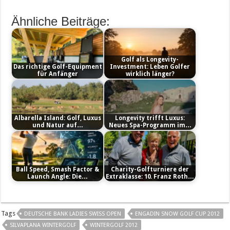
Ähnliche Beiträge:
Golf als Longevity-
Das richtige Golf-Equipment
Investment: Leben Golfer
für Anfänger
wirklich länger?
Albarella Island: Golf, Luxus
Longevity trifft Luxus:
und Natur auf…
Neues Spa-Programm im…
Ball Speed, Smash Factor &
Charity-Golfturniere der
Launch Angle: Die…
Extraklasse: 10. Franz Roth…
Tags
DEUTSCHE BANK LADIES SWISS OPEN
ENGADIN SNOW GOLF CUP 2012
SILVAPLANA WINTERGOLF
WINTERGOLF 2012