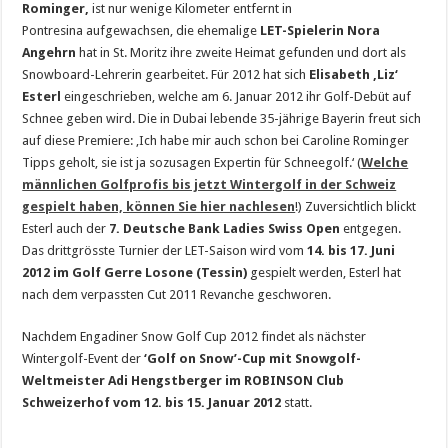
Rominger,
ist nur wenige Kilometer entfernt in
Pontresina aufgewachsen, die ehemalige
LET-Spielerin Nora
Angehrn
hat in St. Moritz ihre zweite Heimat gefunden und dort als
Snowboard-Lehrerin gearbeitet. Für 2012 hat sich
Elisabeth ‚Liz‘
Esterl
eingeschrieben, welche am 6. Januar 2012 ihr Golf-Debüt auf
Schnee geben wird. Die in Dubai lebende 35-jährige Bayerin freut sich
auf diese Premiere: ‚Ich habe mir auch schon bei Caroline Rominger
Tipps geholt, sie ist ja sozusagen Expertin für Schneegolf.‘ (
Welche
männlichen Golfprofis bis jetzt Wintergolf in der Schweiz
gespielt haben, können Sie hier nachlesen
!) Zuversichtlich blickt
Esterl auch der
7. Deutsche Bank Ladies Swiss Open
entgegen.
Das drittgrösste Turnier der LET-Saison wird vom
14. bis 17. Juni
2012 im Golf Gerre Losone (Tessin)
gespielt werden, Esterl hat
nach dem verpassten Cut 2011 Revanche geschworen.
Nachdem Engadiner Snow Golf Cup 2012 findet als nächster
Wintergolf-Event der
‘Golf on Snow’-Cup mit Snowgolf-
Weltmeister Adi Hengstberger
im ROBINSON Club
Schweizerhof
vom 12. bis 15. Januar 2012
statt.