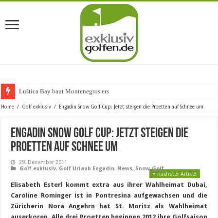
Luštica Bay baut Montenegros erste Golf-Com
Home
/
Golf exklusiv
/
Engadin Snow Golf Cup: Jetzt steigen die Proetten auf Schnee um
Engadin Snow Golf Cup: Jetzt steigen die
Proetten auf Schnee um
29. Dezember 2011
Golf exklusiv
,
Golf Urlaub Engadin
,
News
,
Snow-Golf
» nächster Artikel
Elisabeth Esterl kommt extra aus ihrer Wahlheimat Dubai,
Caroline Rominger ist in Pontresina aufgewachsen und die
Züricherin Nora Angehrn hat St. Moritz als Wahlheimat
auserkoren. Alle drei Proetten beginnen 2012 ihre Golfsaison