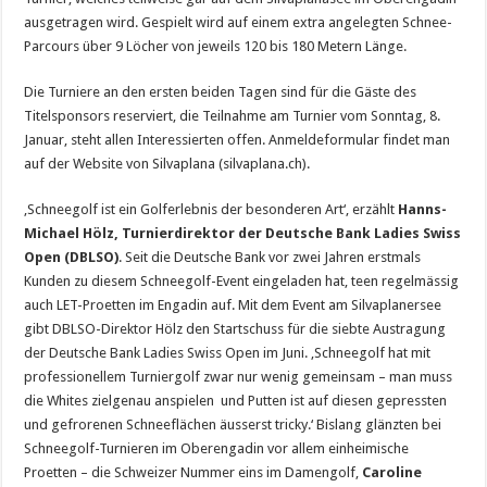
ausgetragen wird. Gespielt wird auf einem extra angelegten Schnee-
Parcours über 9 Löcher von jeweils 120 bis 180 Metern Länge.
Die Turniere an den ersten beiden Tagen sind für die Gäste des
Titelsponsors reserviert, die Teilnahme am Turnier vom Sonntag, 8.
Januar, steht allen Interessierten offen. Anmeldeformular findet man
auf der Website von Silvaplana (silvaplana.ch).
‚Schneegolf ist ein Golferlebnis der besonderen Art‘, erzählt
Hanns-
Michael Hölz, Turnierdirektor der Deutsche Bank Ladies Swiss
Open (DBLSO)
. Seit die Deutsche Bank vor zwei Jahren erstmals
Kunden zu diesem Schneegolf-Event eingeladen hat, teen regelmässig
auch LET-Proetten im Engadin auf. Mit dem Event am Silvaplanersee
gibt DBLSO-Direktor Hölz den Startschuss für die siebte Austragung
der Deutsche Bank Ladies Swiss Open im Juni. ‚Schneegolf hat mit
professionellem Turniergolf zwar nur wenig gemeinsam – man muss
die Whites zielgenau anspielen und Putten ist auf diesen gepressten
und gefrorenen Schneeflächen äusserst tricky.‘ Bislang glänzten bei
Schneegolf-Turnieren im Oberengadin vor allem einheimische
Proetten – die Schweizer Nummer eins im Damengolf,
Caroline