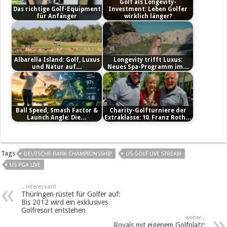
Golf als Longevity-
Das richtige Golf-Equipment
Investment: Leben Golfer
für Anfänger
wirklich länger?
Albarella Island: Golf, Luxus
Longevity trifft Luxus:
und Natur auf…
Neues Spa-Programm im…
Ball Speed, Smash Factor &
Charity-Golfturniere der
Launch Angle: Die…
Extraklasse: 10. Franz Roth…
Tags
DEUTSCHE BANK CHAMPIONSSHIP
US GOLF LIVE STREAM
US PGA LIVE
.. interessant
Thüringen rüstet für Golfer auf:
Bis 2012 wird ein exklusives
Golfresort entstehen
weiter ..
Royals mit eigenem Golfplatz: