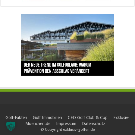
The Open 2026 in Royal Birkdale: Warum der
Der neue Trend im Golfurlaub: Warum
Luštica Bay baut Montenegros erste Golf-
Vom 85. Platz zur Claret Jug: Neuseeländer
Claret Jug: Warum Scottie Scheffler die
traditionsreiche Linksplatz zu den größten
Prävention den Abschlag verändert
Community weiter aus
schreibt bei The Open Geschichte
berühmteste Golftrophäe zurückgeben muss
Herausforderungen im Golfsport zählt
Golf-Fakten
Golf Immobilien
CEO Golf Club & Cup
Exklusiv-
Muenchen.de
Impressum
Datenschutz
© Copyright exklusiv-golfen.de