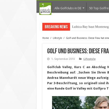
Alle Golfclubs in DE
50 Top Golfre
Breaking News
Luštica Bay baut Monteneg
Home
/
Lifestyle
/
Golf und Business: Diese Frau hat ein
Golf und Business: Diese Fr
1. September 2010
Lifestyle
Golfclub Valley, Kurs C an Abschlag 
Beschreibung auf: ‚Suchen Sie Ihren 
Andrea Mannhardt neue Wege aufzeigen
Par 3-Beschriftung, so originell sind 
eine Runde Golf in Valley mit Golfpro T