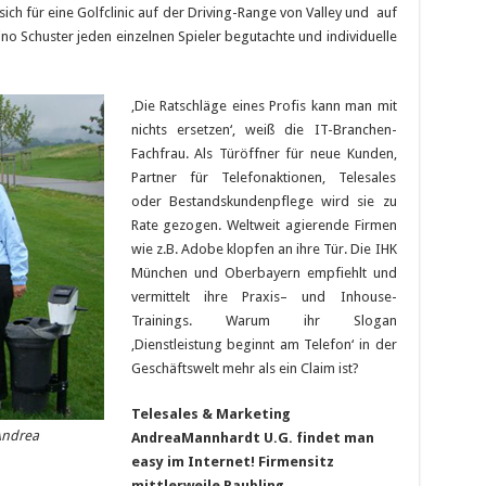
ich für eine Golfclinic auf der Driving-Range von Valley und auf
o Schuster jeden einzelnen Spieler begutachte und individuelle
‚Die Ratschläge eines Profis kann man mit
nichts ersetzen‘, weiß die IT-Branchen-
Fachfrau. Als Türöffner für neue Kunden,
Partner für Telefonaktionen, Telesales
oder Bestandskundenpflege wird sie zu
Rate gezogen. Weltweit agierende Firmen
wie z.B. Adobe klopfen an ihre Tür. Die IHK
München und Oberbayern empfiehlt und
vermittelt ihre Praxis– und Inhouse-
Trainings. Warum ihr Slogan
‚Dienstleistung beginnt am Telefon‘ in der
Geschäftswelt mehr als ein Claim ist?
Telesales & Marketing
Andrea
AndreaMannhardt U.G. findet man
easy im Internet! Firmensitz
mittlerweile Raubling