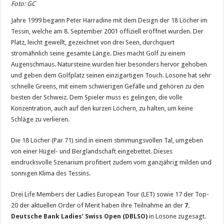
Foto: GC
Jahre 1999 begann Peter Harradine mit dem Design der 18 Löcher im
Tessin, welche am 8. September 2001 offiziell eröffnet wurden. Der
Platz, leicht gewellt, gezeichnet von drei Seen, durchquert
stromähnlich seine gesamte Länge. Dies macht Golf zu einem
Augenschmaus. Natursteine wurden hier besonders hervor gehoben
und geben dem Golfplatz seinen einzigartigen Touch. Losone hat sehr
schnelle Greens, mit einem schwierigen Gefälle und gehören zu den
besten der Schweiz. Dem Spieler muss es gelingen, die volle
Konzentration, auch auf den kurzen Löchern, zu halten, um keine
Schläge zu verlieren.
Die 18 Löcher (Par 71) sind in einem stimmungsvollen Tal, umgeben
von einer Hügel- und Berglandschaft eingebettet. Dieses
eindrucksvolle Szenarium profitiert zudem vom ganzjährig milden und
sonnigen Klima des Tessins.
Drei Life Members der Ladies European Tour (LET) sowie 17 der Top-
20 der aktuellen Order of Merit haben ihre Teilnahme an der
7.
Deutsche Bank Ladies’ Swiss Open (DBLSO)
in Losone zugesagt.