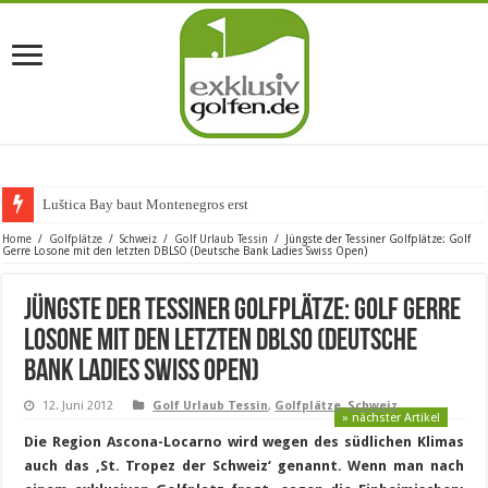
Luštica Bay baut Montenegros erste Golf-Com
Home
/
Golfplätze
/
Schweiz
/
Golf Urlaub Tessin
/
Jüngste der Tessiner Golfplätze: Golf
Gerre Losone mit den letzten DBLSO (Deutsche Bank Ladies Swiss Open)
Jüngste der Tessiner Golfplätze: Golf Gerre
Losone mit den letzten DBLSO (Deutsche
Bank Ladies Swiss Open)
12. Juni 2012
Golf Urlaub Tessin
,
Golfplätze
,
Schweiz
» nächster Artikel
Die Region Ascona-Locarno wird wegen des südlichen Klimas
auch das ‚St. Tropez der Schweiz‘ genannt. Wenn man nach