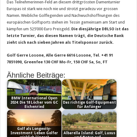
Das Teilnehmerinnen-Feld an diesem drittgrössten Damenturnier
Europas ist stark wie noch nie und strotzt geradezu vor grossen
Namen. Weibliche Golflegenden und Nachwuchshoffnungen des
europäischen Golfsports stehen im Tessin gemeinsam am Start und
kämpfen um 525’000 Euro Preisgeld.
Die diesjährige DBLSO ist das
letzte Turnier, das diesen Namen trägt, die Deutsche Bank
zieht sich nach sieben Jahren als Titelsponsor zurück.
Golf Gerre Losone, Alle Gerre 6616 Losone, Tel. +41 91
7851090, Greenfee 130 CHF Mo-Fr, 150 CHF Sa, So, FT
Ähnliche Beiträge:
BMW International Open
2024: Die 18 Löcher vom GC
Das richtige Golf-Equipment
Eichenried
für Anfänger
Golf als Longevity-
Investment: Leben Golfer
Albarella Island: Golf, Luxus