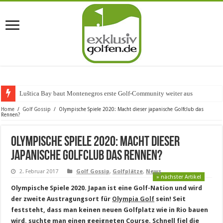
Luštica Bay baut Montenegros erste Golf-Community weiter aus
Home
/
Golf Gossip
/
Olympische Spiele 2020: Macht dieser japanische Golfclub das
Rennen?
Olympische Spiele 2020: Macht dieser
japanische Golfclub das Rennen?
2. Februar 2017
Golf Gossip
,
Golfplätze
,
News
» nächster Artikel
Olympische Spiele 2020. Japan ist eine Golf-Nation und wird
der zweite Austragungsort für
Olympia Golf
sein! Seit
feststeht, dass man keinen neuen Golfplatz wie in Rio bauen
wird, suchte man einen geeigneten Course. Schnell fiel die