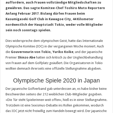
auffordern, auch Frauen vollständige Mitgliedschaften zu
gewähren. Das sagte Komitee-Chef Toshiro Muto Reportern
Anfang Februar 2017. Bislang dürfen Frauen beim
Kasumigaseki Golf Club in Kawagoe City, 44 Kilometer
nordwestlich der Hauptstadt Tokio, weder volle Mitglieder
sein noch sonntags spielen.
Dies widerspreche dem olympischen Geist, hatte das Internationale
Olympische Komitee (IOC) in der vergangenen Woche moniert. Auch
die
Gouverneurin von Tokio, Yuriko Koike
, und der japanische
Premier
Shinzo Abe
hatten sich kritisch zu der Ungleichbehandlung
von Frauen auf dem Golfplatz geäußert. Die Organisatoren in Tokio
wollten demnach ihrerseits eine offizielle Stellungnahme abgeben.
Olympische Spiele 2020 in Japan
Der japanische Golfverband gab unterdessen an, es habe bisher keine
Beschwerden seitens der 212 weiblichen Club-Mitglieder gegeben.
«Die Tür steht Spielerinnen weit offen», hieß es in einer Stellungnahme.
Trotzdem ist eine Sexismus-Debatte ins Rollen gekommen, wodurch
das IOC jetzt nicht freiwillig zum Handeln bewegt wird. Der japanische