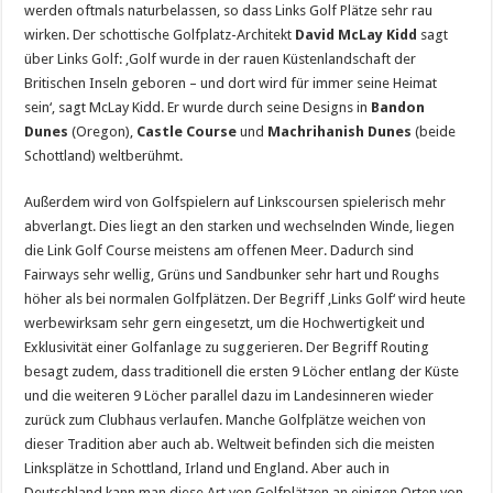
werden oftmals naturbelassen, so dass Links Golf Plätze sehr rau
wirken. Der schottische Golfplatz-Architekt
David McLay Kidd
sagt
über Links Golf: ‚Golf wurde in der rauen Küstenlandschaft der
Britischen Inseln geboren – und dort wird für immer seine Heimat
sein‘, sagt McLay Kidd. Er wurde durch seine Designs in
Bandon
Dunes
(Oregon),
Castle Course
und
Machrihanish Dunes
(beide
Schottland) weltberühmt.
Außerdem wird von Golfspielern auf Linkscoursen spielerisch mehr
abverlangt. Dies liegt an den starken und wechselnden Winde, liegen
die Link Golf Course meistens am offenen Meer. Dadurch sind
Fairways sehr wellig, Grüns und Sandbunker sehr hart und Roughs
höher als bei normalen Golfplätzen. Der Begriff ‚Links Golf‘ wird heute
werbewirksam sehr gern eingesetzt, um die Hochwertigkeit und
Exklusivität einer Golfanlage zu suggerieren. Der Begriff Routing
besagt zudem, dass traditionell die ersten 9 Löcher entlang der Küste
und die weiteren 9 Löcher parallel dazu im Landesinneren wieder
zurück zum Clubhaus verlaufen. Manche Golfplätze weichen von
dieser Tradition aber auch ab. Weltweit befinden sich die meisten
Linksplätze in Schottland, Irland und England. Aber auch in
Deutschland kann man diese Art von Golfplätzen an einigen Orten von