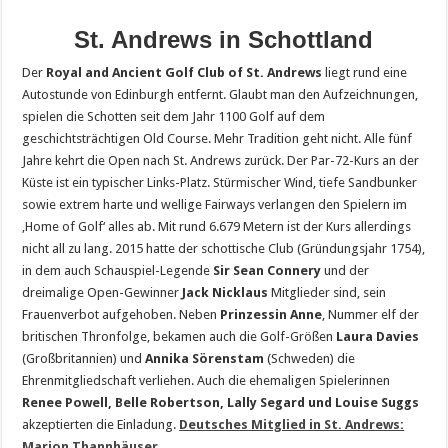
St. Andrews in Schottland
Der
Royal and Ancient Golf Club of St. Andrews
liegt rund eine
Autostunde von Edinburgh entfernt. Glaubt man den Aufzeichnungen,
spielen die Schotten seit dem Jahr 1100 Golf auf dem
geschichtsträchtigen Old Course. Mehr Tradition geht nicht. Alle fünf
Jahre kehrt die Open nach St. Andrews zurück. Der Par-72-Kurs an der
Küste ist ein typischer Links-Platz. Stürmischer Wind, tiefe Sandbunker
sowie extrem harte und wellige Fairways verlangen den Spielern im
‚Home of Golf‘ alles ab. Mit rund 6.679 Metern ist der Kurs allerdings
nicht all zu lang. 2015 hatte der schottische Club (Gründungsjahr 1754),
in dem auch Schauspiel-Legende
Sir Sean Connery
und der
dreimalige Open-Gewinner
Jack Nicklaus
Mitglieder sind, sein
Frauenverbot aufgehoben. Neben
Prinzessin Anne
, Nummer elf der
britischen Thronfolge, bekamen auch die Golf-Größen
Laura Davies
(Großbritannien) und
Annika Sörenstam
(Schweden) die
Ehrenmitgliedschaft verliehen. Auch die ehemaligen Spielerinnen
Renee Powell, Belle Robertson, Lally Segard und Louise Suggs
akzeptierten die Einladung.
Deutsches Mitglied in St. Andrews:
Marion Thannhäuser
.