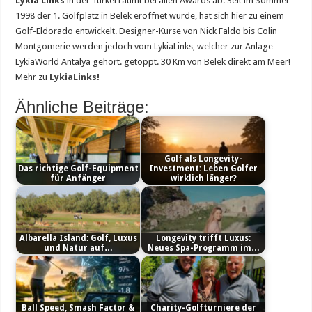
Lykia Links
in der Türkei räumt bei allen Awards ab. Seit im Sommer
1998 der 1. Golfplatz in Belek eröffnet wurde, hat sich hier zu einem
Golf-Eldorado entwickelt. Designer-Kurse von Nick Faldo bis Colin
Montgomerie werden jedoch vom LykiaLinks, welcher zur Anlage
LykiaWorld Antalya gehört. getoppt. 30 Km von Belek direkt am Meer!
Mehr zu
LykiaLinks!
Ähnliche Beiträge:
Golf als Longevity-
Das richtige Golf-Equipment
Investment: Leben Golfer
für Anfänger
wirklich länger?
Albarella Island: Golf, Luxus
Longevity trifft Luxus:
und Natur auf…
Neues Spa-Programm im…
Ball Speed, Smash Factor &
Charity-Golfturniere der