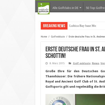
Alle Golfclubs in DE
50 Top Golfre
Breaking News
Luštica Bay baut Montenegr
Home
/
Golf exklusiv
/
Erste deutsche Frau in St. Andrew
Erste deutsche Frau in St. 
Schottin!
8. März 2015
Golf exklusiv
,
News
,
Ve
Große Ehre für den Deutschen Gol
Thannhäuser: Die frühere Nationalspi
Royal and Ancient Golf Club of St. An
Golfsports gilt und regelmäßig die Bri