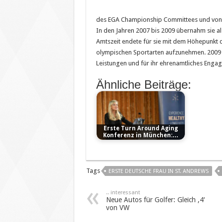
des EGA Championship Committees und von 1
In den Jahren 2007 bis 2009 übernahm sie a
Amtszeit endete für sie mit dem Höhepunkt d
olympischen Sportarten aufzunehmen. 2009 h
Leistungen und für ihr ehrenamtliches Eng
Ähnliche Beiträge:
Erste Turn Around Aging
Konferenz in München:…
Tags
ERSTE DEUTSCHE FRAU IN ST. ANDREWS
.. interessant
Neue Autos für Golfer: Gleich ‚4‘
von VW