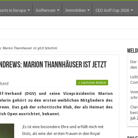
sorts in Europa
Golfwissen
Immobilien
CEO Golf Cup 2026
os ers
s: Marion Thannhäuser ist jetzt Schottin!
Meld
Der 
Andrews: Marion Thannhäuser ist jetzt
den 
Lušt
Comm
» nächster Artikel
rband
Vom 
f-Verband (DGV) und seine Vizepräsidentin Marion
schr
elerin gehört zu den ersten weiblichen Mitgliedern des
drews. Das gab der schottische Klub, der als Heimat des
Clar
ber
tish Open ausrichtet, bekannt.
Juli
‚Es ist eine besondere Ehre und erfüllt mich mit
Stolz, als eine der ersten Frauen in den Royal