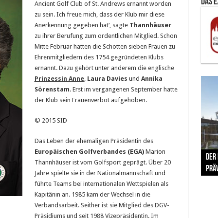
Das 
Ancient Golf Club of St. Andrews ernannt worden
zu sein. Ich freue mich, dass der Klub mir diese
Anerkennung gegeben hat‘, sagte
Thannhäuser
zu ihrer Berufung zum ordentlichen Mitglied. Schon
Mitte Februar hatten die Schotten sieben Frauen zu
Ehrenmitgliedern des 1754 gegründeten Klubs
ernannt. Dazu gehört unter anderem die englische
Prinzessin Anne
,
Laura Davies
und
Annika
Sörenstam
. Erst im vergangenen September hatte
der Klub sein Frauenverbot aufgehoben.
© 2015 SID
Das Leben der ehemaligen Präsidentin des
The 
Europäischen Golfverbandes (EGA)
Marion
Der
Lušt
Vom 
Clar
trad
Thannhäuser ist vom Golfsport geprägt. Über 20
Prä
Com
schr
ber
Her
Jahre spielte sie in der Nationalmannschaft und
führte Teams bei internationalen Wettspielen als
Kapitänin an. 1985 kam der Wechsel in die
Verbandsarbeit. Seither ist sie Mitglied des DGV-
Präsidiums und seit 1988 Vizepräsidentin. Im