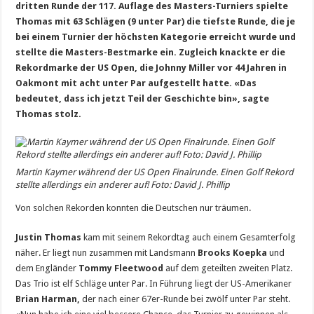
dritten Runde der 117. Auflage des Masters-Turniers spielte
Thomas mit 63 Schlägen (9 unter Par) die tiefste Runde, die je
bei einem Turnier der höchsten Kategorie erreicht wurde und
stellte die Masters-Bestmarke ein. Zugleich knackte er die
Rekordmarke der US Open, die Johnny Miller vor 44 Jahren in
Oakmont mit acht unter Par aufgestellt hatte. «Das
bedeutet, dass ich jetzt Teil der Geschichte bin», sagte
Thomas stolz.
Martin Kaymer während der US Open Finalrunde. Einen Golf Rekord
stellte allerdings ein anderer auf! Foto: David J. Phillip
Von solchen Rekorden konnten die Deutschen nur träumen.
Justin Thomas
kam mit seinem Rekordtag auch einem Gesamterfolg
näher. Er liegt nun zusammen mit Landsmann
Brooks Koepka
und
dem Engländer
Tommy Fleetwood
auf dem geteilten zweiten Platz.
Das Trio ist elf Schläge unter Par. In Führung liegt der US-Amerikaner
Brian Harman,
der nach einer 67er-Runde bei zwölf unter Par steht.