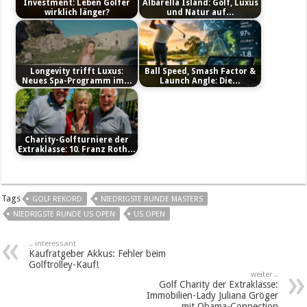
Investment: Leben Golfer
Albarella Island: Golf, Luxus
wirklich länger?
und Natur auf…
Longevity trifft Luxus:
Ball Speed, Smash Factor &
Neues Spa-Programm im…
Launch Angle: Die…
Charity-Golfturniere der
Extraklasse: 10. Franz Roth…
Tags
GOLF REKORD
NIEDRIGSTE RUNDE MASTERS
NIEDRIGSTE RUNDE US OPEN
US OPEN
.. interessant
Kaufratgeber Akkus: Fehler beim
Golftrolley-Kauf!
weiter ..
Golf Charity der Extraklasse:
Immobilien-Lady Juliana Gröger
mit Obama-Connection