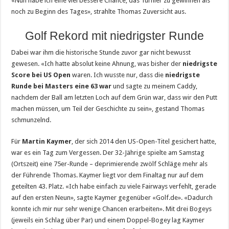
«Nun habe ich eine viel bessere Chance, das Turnier zu gewinnen als
noch zu Beginn des Tages», strahlte Thomas Zuversicht aus.
Golf Rekord mit niedrigster Runde
Dabei war ihm die historische Stunde zuvor gar nicht bewusst
gewesen. «Ich hatte absolut keine Ahnung, was bisher der
niedrigste
Score bei US Open
waren. Ich wusste nur, dass die
niedrigste
Runde bei Masters eine 63 war
und sagte zu meinem Caddy,
nachdem der Ball am letzten Loch auf dem Grün war, dass wir den Putt
machen müssen, um Teil der Geschichte zu sein», gestand Thomas
schmunzelnd.
Für
Martin Kaymer
, der sich 2014 den US-Open-Titel gesichert hatte,
war es ein Tag zum Vergessen. Der 32-Jährige spielte am Samstag
(Ortszeit) eine 75er-Runde – deprimierende zwölf Schläge mehr als
der Führende Thomas. Kaymer liegt vor dem Finaltag nur auf dem
geteilten 43. Platz. «Ich habe einfach zu viele Fairways verfehlt, gerade
auf den ersten Neun», sagte Kaymer gegenüber «Golf.de». «Dadurch
konnte ich mir nur sehr wenige Chancen erarbeiten». Mit drei Bogeys
(jeweils ein Schlag über Par) und einem Doppel-Bogey lag Kaymer