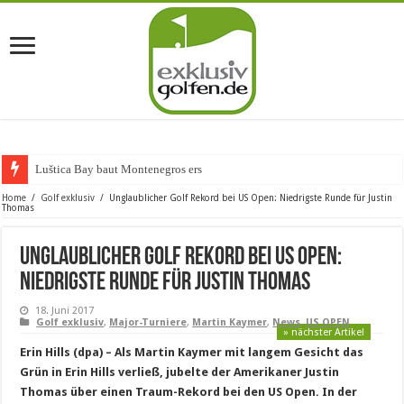
Luštica Bay baut Montenegros erste Golf-C
Home
/
Golf exklusiv
/
Unglaublicher Golf Rekord bei US Open: Niedrigste Runde für Justin
Thomas
Unglaublicher Golf Rekord bei US Open:
Niedrigste Runde für Justin Thomas
18. Juni 2017
Golf exklusiv
,
Major-Turniere
,
Martin Kaymer
,
News
,
US OPEN
» nächster Artikel
Erin Hills (dpa) – Als Martin Kaymer mit langem Gesicht das
Grün in Erin Hills verließ, jubelte der Amerikaner Justin
Thomas über einen Traum-Rekord bei den US Open. In der