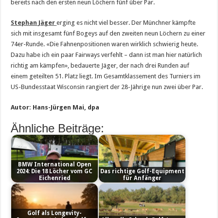
bereits nach den ersten neun Löchern fünf über Par.
Stephan Jäger
erging es nicht viel besser. Der Münchner kämpfte
sich mit insgesamt fünf Bogeys auf den zweiten neun Löchern zu einer
74er-Runde. «Die Fahnenpositionen waren wirklich schwierig heute.
Dazu habe ich ein paar Fairways verfehlt – dann ist man hier natürlich
richtig am kämpfen», bedauerte Jäger, der nach drei Runden auf
einem geteilten 51. Platz liegt. Im Gesamtklassement des Turniers im
US-Bundesstaat Wisconsin rangiert der 28-Jährige nun zwei über Par.
Autor: Hans-Jürgen Mai, dpa
Ähnliche Beiträge:
BMW International Open
2024: Die 18 Löcher vom GC
Das richtige Golf-Equipment
Eichenried
für Anfänger
Golf als Longevity-