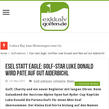
Luštica Bay baut Montenegros erste Golf-Community
Home
/
Golf exklusiv
/
Esel statt Eagle: Golf-Star Luke Donald wird Pate auf Gut Aiderbichl
Esel statt Eagle: Golf-Star Luke Donald
wird Pate auf Gut Aiderbichl
29. Mai 2025
Golf exklusiv
,
Lifestyle
,
News
» nächster Artikel
Golf, Charity und ein neuer Begleiter mit langen Ohren: Beim
Galaabend der Austrian Alpine Open hat Ryder-Cup-Kapitän
Luke Donald die Patenschaft für einen Mini-Esel
übernommen. Der kleine Esel hörte bislang auf den Namen