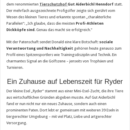
dem renommierten
Tierschutzhof
Gut Aiderbichl Henndorf
statt.
Der mehrfach ausgezeichnete Profigolfer zeigte sich gerührt vom
Wesen des kleinen Tieres und erkannte spontan „charakterliche
Parallelen“: „Ich glaube, dass die meisten
Profi-Athleten
Dickköpfe sind
. Genau das macht sie erfolgreich.“
Mit der Patenschaft sendet Donald eine klare Botschaft:
soziale
Verantwortung und Nachhaltigkeit
gehören heute genauso zum
Profil eines Spitzensportlers wie Trainingsdisziplin und Technik. Ein
charmantes Signal an die Golfszene – jenseits von Trophäen und
Turnieren.
Ein Zuhause auf Lebenszeit für Ryder
Der kleine Esel „Ryder“ stammt aus einer Mini-Esel-Zucht, die ihre Tiere
aus wirtschaftlichen Gründen abgeben musste. Auf Gut Aiderbichl
fand er nun nicht nur ein neues Zuhause, sondern auch einen
prominenten Paten. Dort lebt er gemeinsam mit weiteren 39 Eseln in
tiergerechter Umgebung – mit viel Platz, Liebe und artgerechter
Versorgung.