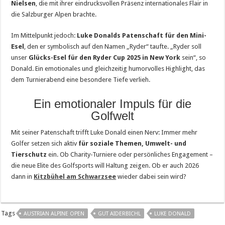
Nielsen
, die mit ihrer eindrucksvollen Präsenz internationales Flair in
die Salzburger Alpen brachte.
Im Mittelpunkt jedoch:
Luke Donalds Patenschaft für den Mini-
Esel
, den er symbolisch auf den Namen „Ryder“ taufte. „Ryder soll
unser
Glücks-Esel für den Ryder Cup 2025 in New York
sein“, so
Donald. Ein emotionales und gleichzeitig humorvolles Highlight, das
dem Turnierabend eine besondere Tiefe verlieh.
Ein emotionaler Impuls für die
Golfwelt
Mit seiner Patenschaft trifft Luke Donald einen Nerv: Immer mehr
Golfer setzen sich aktiv
für soziale Themen, Umwelt- und
Tierschutz
ein. Ob Charity-Turniere oder persönliches Engagement –
die neue Elite des Golfsports will Haltung zeigen. Ob er auch 2026
dann in
Kitzbühel am Schwarzsee
wieder dabei sein wird?
Tags
AUSTRIAN ALPINE OPEN
GUT AIDERBICHL
LUKE DONALD