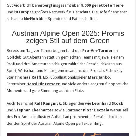
Gut Aiderbichl beherbergt insgesamt über
9.000 gerettete Tiere
und ist Europas größtes Netzwerk für Tierschutz. Die Höfe finanzieren
sich ausschließlich über Spenden und Patenschaften.
Austrian Alpine Open 2025: Promis
zeigen Stil auf dem Green
Bereits am Tag vor Turnierbeginn fand das
Pro-Am-Turnier
im
Golfclub Gut Altentann statt. In gemischten Teams mit jeweils einem
Profi und drei Amateuren schlugen zahlreiche Persönlichkeiten aus
Sport, Wirtschaft und Kultur gemeinsam mit den Pros ab. Eishockey-
Star
Thomas Raffl
, Ex-Fußballnationalspieler
Marc Janko
,
Entertainer
Hansi Hinterseer
und viele andere sorgten für sportliche
Momente und gute Stimmung auf dem Platz.
Auch Teamchef
Ralf Rangnick
, Skilegenden wie
Leonhard Stock
und
Stephan Eberharter
sowie Startenor
Piotr Beczala
waren Teil
des Pro-Am – ein illustrer Auflauf an prominenten Persönlichkeiten,
der den Spirit der Austrian Alpine Open perfekt einfing.