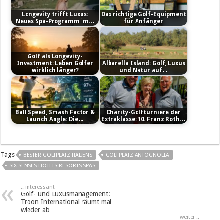
Longevity trifft Luxus:
Das richtige Golf-Equipment
Neues Spa-Programm im…
für Anfänger
Golf als Longevity-
Investment: Leben Golfer
Albarella Island: Golf, Luxus
wirklich länger?
und Natur auf…
Ball Speed, Smash Factor &
Charity-Golfturniere der
Launch Angle: Die…
Extraklasse: 10. Franz Roth…
Tags
BESTER GOLFPLATZ ITALIENS
GOLFPLATZ ANTOGNOLLA
SIX SENSES HOTELS RESORTS SPAS
.. interessant
Golf- und Luxusmanagement:
Troon International räumt mal
wieder ab
weiter ..