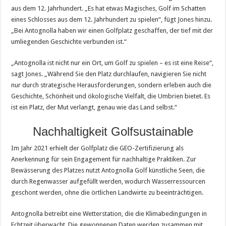
aus dem 12. Jahrhundert. „Es hat etwas Magisches, Golf im Schatten
eines Schlosses aus dem 12. Jahrhundert zu spielen“, fügt Jones hinzu.
„Bei Antognolla haben wir einen Golfplatz geschaffen, der tief mit der
umliegenden Geschichte verbunden ist.“
„Antognolla ist nicht nur ein Ort, um Golf zu spielen – es ist eine Reise“,
sagt Jones. „Während Sie den Platz durchlaufen, navigieren Sie nicht
nur durch strategische Herausforderungen, sondern erleben auch die
Geschichte, Schönheit und ökologische Vielfalt, die Umbrien bietet. Es
ist ein Platz, der Mut verlangt, genau wie das Land selbst.“
Nachhaltigkeit Golfsustainable
Im Jahr 2021 erhielt der Golfplatz die GEO-Zertifizierung als
Anerkennung für sein Engagement für nachhaltige Praktiken. Zur
Bewässerung des Platzes nutzt Antognolla Golf künstliche Seen, die
durch Regenwasser aufgefüllt werden, wodurch Wasserressourcen
geschont werden, ohne die örtlichen Landwirte zu beeinträchtigen.
Antognolla betreibt eine Wetterstation, die die Klimabedingungen in
Echtzeit überwacht. Die gewonnenen Daten werden zusammen mit