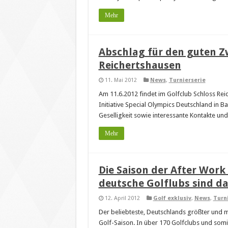
Mehr
Abschlag für den guten Z
Reichertshausen
11. Mai 2012
News
,
Turnierserie
Am 11.6.2012 findet im Golfclub Schloss Re
Initiative Special Olympics Deutschland in B
Geselligkeit sowie interessante Kontakte und
Mehr
Die Saison der After Work 
deutsche Golflubs sind da
12. April 2012
Golf exklusiv
,
News
,
Turn
Der beliebteste, Deutschlands größter und m
Golf-Saison. In über 170 Golfclubs und somi