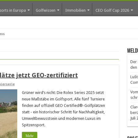
sorts in Europa
Golfwissen
Immobilien
CEO Golf Cup 2026
ros erste Golf-Community wei
Meld
Der 
den 
lätze jetzt GEO-zertifiziert
Lušt
Comm
ierserie
Vom 
Grüner wird’s nicht: Die Rolex Series 2025 setzt
schr
neue Maßstäbe im Golfsport. Alle fünf Turniere
finden auf offiziell GEO Certified®-Golfplätzen
Clar
statt - ein historischer Schritt für Nachhaltigkeit,
ber
Juli
Umweltbewusstsein und modernen Luxus im
Spitzensport.
Mehr