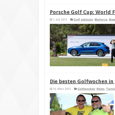
Porsche Golf Cup: World F
1. Juli 2015
Golf exklusiv
,
Mallorca
,
New
Die besten Golfwochen in
10. März 2013
Golfwochen
,
News
,
Turni