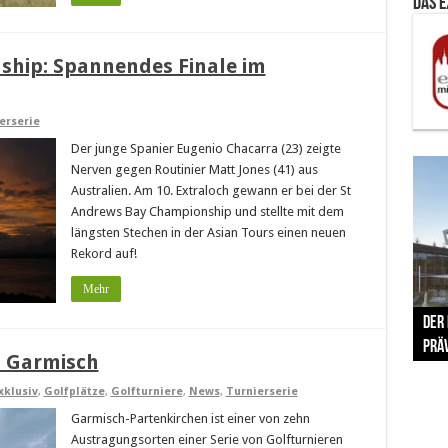
Das 
ship: Spannendes Finale im
erserie
Der junge Spanier Eugenio Chacarra (23) zeigte
Nerven gegen Routinier Matt Jones (41) aus
Australien. Am 10. Extraloch gewann er bei der St
Andrews Bay Championship und stellte mit dem
längsten Stechen in der Asian Tours einen neuen
Rekord auf!
Mehr
The 
Der
Lušt
Vom 
Clar
trad
Prä
Com
schr
ber
Her
in Garmisch
xklusiv
,
Golfplätze
,
Golfturniere
,
News
,
Turnierserie
Garmisch-Partenkirchen ist einer von zehn
Austragungsorten einer Serie von Golfturnieren