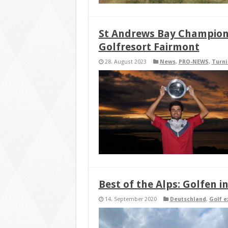
St Andrews Bay Champion
Golfresort Fairmont
28. August 2023
News
,
PRO-NEWS
,
Turni
Best of the Alps: Golfen 
14. September 2020
Deutschland
,
Golf e