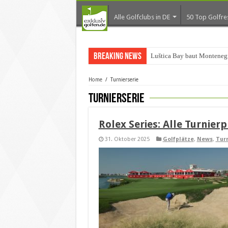
Alle Golfclubs in DE
50 Top Golfre
Breaking News
Luštica Bay baut Monteneg
Home
/
Turnierserie
Turnierserie
Rolex Series: Alle Turnierp
31. Oktober 2025
Golfplätze
,
News
,
Turn