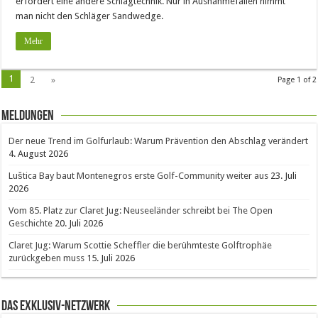
erfordert eine andere Schlagtechnik. Nur in Ausnahmefällen nimmt
man nicht den Schläger Sandwedge.
Mehr
1
2
»
Page 1 of 2
Meldungen
Der neue Trend im Golfurlaub: Warum Prävention den Abschlag verändert
4. August 2026
Luštica Bay baut Montenegros erste Golf-Community weiter aus
23. Juli
2026
Vom 85. Platz zur Claret Jug: Neuseeländer schreibt bei The Open
Geschichte
20. Juli 2026
Claret Jug: Warum Scottie Scheffler die berühmteste Golftrophäe
zurückgeben muss
15. Juli 2026
Das Exklusiv-Netzwerk