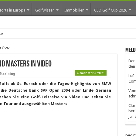
sorts in Europa
Golfwissen
Immobilien
CEO Golf Cup 2026
os erste Go
n Video
Meld
Der 
d Masters in Video
den 
» nächster Artikel
ftraining
Lušt
Comm
olfclub St. Eurach oder die Tages-Highlights von BMW
b die Deutsche Bank SAP Open 2004 oder Linde German
Vom 
schr
chen Sie eine Golf-Zeitreise via Video und sehen Sie
n Tour und ausgewählten Masters!
Clar
ber
Juli