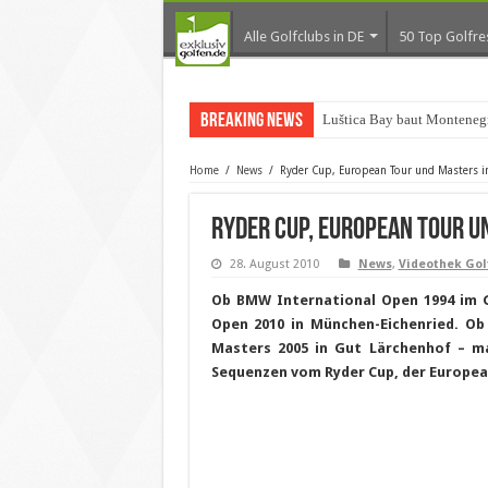
Alle Golfclubs in DE
50 Top Golfre
Breaking News
Luštica Bay baut Montenegr
Home
/
News
/
Ryder Cup, European Tour und Masters i
Ryder Cup, European Tour un
28. August 2010
News
,
Videothek Gol
Ob BMW International Open 1994 im G
Open 2010 in München-Eichenried. O
Masters 2005 in Gut Lärchenhof – ma
Sequenzen vom Ryder Cup, der Europea