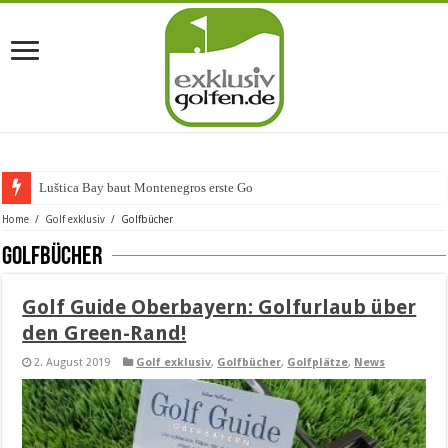
Luštica Bay baut Montenegros erste Golf-Community we
Home
/
Golf exklusiv
/
Golfbücher
Golfbücher
Golf Guide Oberbayern: Golfurlaub über
den Green-Rand!
2. August 2019
Golf exklusiv
,
Golfbücher
,
Golfplätze
,
News