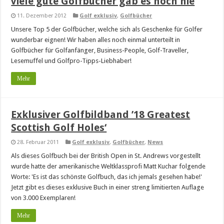
viele gute Golfbücher gab es noch nie
11. Dezember 2012
Golf exklusiv
,
Golfbücher
Unsere Top 5 der Golfbücher, welche sich als Geschenke für Golfer
wunderbar eignen! Wir haben alles noch einmal unterteilt in
Golfbücher für Golfanfänger, Business-People, Golf-Traveller,
Lesemuffel und Golfpro-Tipps-Liebhaber!
Mehr
Exklusiver Golfbildband ’18 Greatest
Scottish Golf Holes‘
28. Februar 2011
Golf exklusiv
,
Golfbücher
,
News
Als dieses Golfbuch bei der British Open in St. Andrews vorgestellt
wurde hatte der amerikanische Weltklassprofi Matt Kuchar folgende
Worte: 'Es ist das schönste Golfbuch, das ich jemals gesehen habe!'
Jetzt gibt es dieses exklusive Buch in einer streng limitierten Auflage
von 3.000 Exemplaren!
Mehr