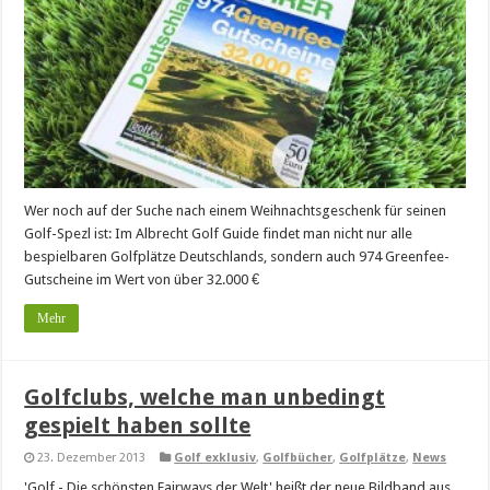
Wer noch auf der Suche nach einem Weihnachtsgeschenk für seinen
Golf-Spezl ist: Im Albrecht Golf Guide findet man nicht nur alle
bespielbaren Golfplätze Deutschlands, sondern auch 974 Greenfee-
Gutscheine im Wert von über 32.000 €
Mehr
Golfclubs, welche man unbedingt
gespielt haben sollte
23. Dezember 2013
Golf exklusiv
,
Golfbücher
,
Golfplätze
,
News
'Golf - Die schönsten Fairways der Welt' heißt der neue Bildband aus