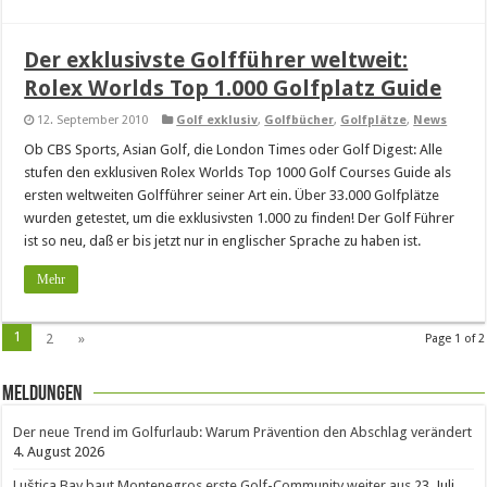
Der exklusivste Golfführer weltweit:
Rolex Worlds Top 1.000 Golfplatz Guide
12. September 2010
Golf exklusiv
,
Golfbücher
,
Golfplätze
,
News
Ob CBS Sports, Asian Golf, die London Times oder Golf Digest: Alle
stufen den exklusiven Rolex Worlds Top 1000 Golf Courses Guide als
ersten weltweiten Golfführer seiner Art ein. Über 33.000 Golfplätze
wurden getestet, um die exklusivsten 1.000 zu finden! Der Golf Führer
ist so neu, daß er bis jetzt nur in englischer Sprache zu haben ist.
Mehr
1
2
»
Page 1 of 2
Meldungen
Der neue Trend im Golfurlaub: Warum Prävention den Abschlag verändert
4. August 2026
Luštica Bay baut Montenegros erste Golf-Community weiter aus
23. Juli