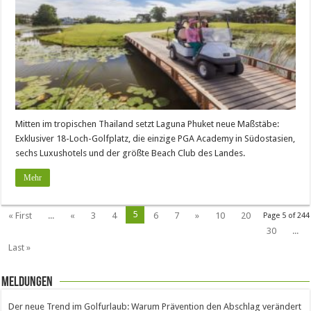
Mitten im tropischen Thailand setzt Laguna Phuket neue Maßstäbe:
Exklusiver 18-Loch-Golfplatz, die einzige PGA Academy in Südostasien,
sechs Luxushotels und der größte Beach Club des Landes.
Mehr
5
« First
...
«
3
4
6
7
»
10
20
Page 5 of 244
30
...
Last »
Meldungen
Der neue Trend im Golfurlaub: Warum Prävention den Abschlag verändert