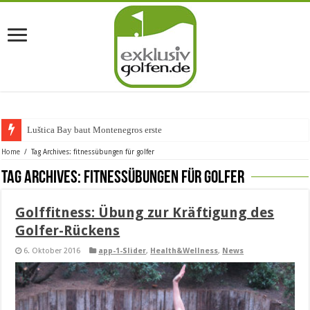
Luštica Bay baut Montenegros erste Golf-Com
Home
/
Tag Archives: fitnessübungen für golfer
Tag Archives:
fitnessübungen für golfer
Golffitness: Übung zur Kräftigung des
Golfer-Rückens
6. Oktober 2016
app-1-Slider
,
Health&Wellness
,
News