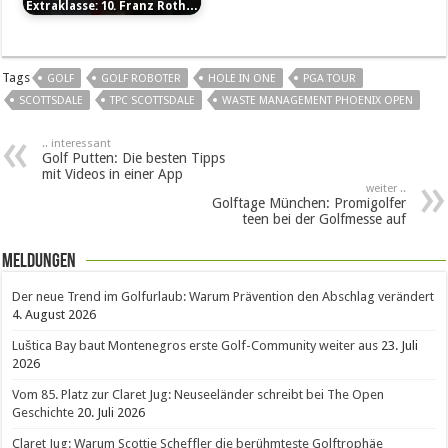
Extraklasse: 10. Franz Roth…
Tags
GOLF
GOLF ROBOTER
HOLE IN ONE
PGA TOUR
SCOTTSDALE
TPC SCOTTSDALE
WASTE MANAGEMENT PHOENIX OPEN
.. interessant
Golf Putten: Die besten Tipps
mit Videos in einer App
weiter ..
Golftage München: Promigolfer
teen bei der Golfmesse auf
Meldungen
Der neue Trend im Golfurlaub: Warum Prävention den Abschlag verändert
4. August 2026
Luštica Bay baut Montenegros erste Golf-Community weiter aus
23. Juli
2026
Vom 85. Platz zur Claret Jug: Neuseeländer schreibt bei The Open
Geschichte
20. Juli 2026
Claret Jug: Warum Scottie Scheffler die berühmteste Golftrophäe