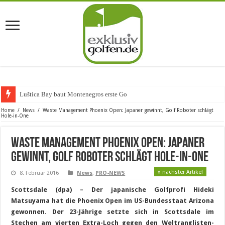
Luštica Bay baut Montenegros erste Golf-Communi
Home
/
News
/
Waste Management Phoenix Open: Japaner gewinnt, Golf Roboter schlägt
Hole-in-One
Waste Management Phoenix Open: Japaner
gewinnt, Golf Roboter schlägt Hole-in-One
» nächster Artikel
8. Februar 2016
News
,
PRO-NEWS
Scottsdale (dpa) – Der japanische Golfprofi Hideki
Matsuyama hat die Phoenix Open im US-Bundesstaat Arizona
gewonnen. Der 23-Jährige setzte sich in Scottsdale im
Stechen am vierten Extra-Loch gegen den Weltranglisten-