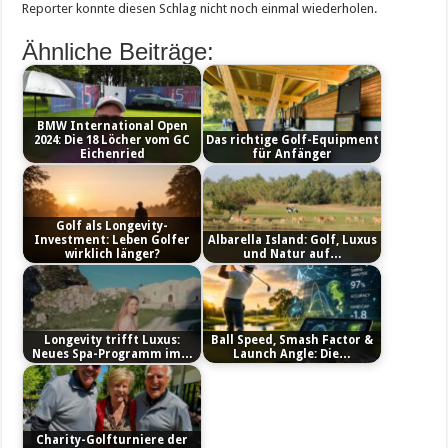
Reporter konnte diesen Schlag nicht noch einmal wiederholen.
Ähnliche Beiträge:
BMW International Open
2024: Die 18 Löcher vom GC
Das richtige Golf-Equipment
Eichenried
für Anfänger
Golf als Longevity-
Investment: Leben Golfer
Albarella Island: Golf, Luxus
wirklich länger?
und Natur auf…
Longevity trifft Luxus:
Ball Speed, Smash Factor &
Neues Spa-Programm im…
Launch Angle: Die…
Charity-Golfturniere der