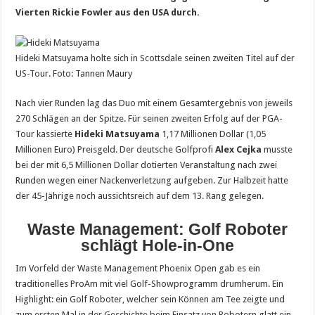
Vierten Rickie Fowler aus den USA durch.
Hideki Matsuyama holte sich in Scottsdale seinen zweiten Titel auf der
US-Tour. Foto: Tannen Maury
Nach vier Runden lag das Duo mit einem Gesamtergebnis von jeweils
270 Schlägen an der Spitze. Für seinen zweiten Erfolg auf der PGA-
Tour kassierte
Hideki Matsuyama
1,17 Millionen Dollar (1,05
Millionen Euro) Preisgeld. Der deutsche Golfprofi
Alex Cejka
musste
bei der mit 6,5 Millionen Dollar dotierten Veranstaltung nach zwei
Runden wegen einer Nackenverletzung aufgeben. Zur Halbzeit hatte
der 45-Jährige noch aussichtsreich auf dem 13. Rang gelegen.
Waste Management: Golf Roboter
schlägt Hole-in-One
Im Vorfeld der Waste Management Phoenix Open gab es ein
traditionelles ProAm mit viel Golf-Showprogramm drumherum. Ein
Highlight: ein Golf Roboter, welcher sein Können am Tee zeigte und
zum ersten Mal in der Geschichte beim Einsatz von Robotern glatt ein