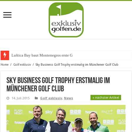
Luštica Bay baut Montenegros erste Golf-Commu
Home
/
Golf exklusiv
/
Sky Business Golf Trophy erstmalig im Münchener Golf Club
Sky Business Golf Trophy erstmalig im
Münchener Golf Club
» nächster Artikel
14. Juli 2015
Golf exklusiv
,
News