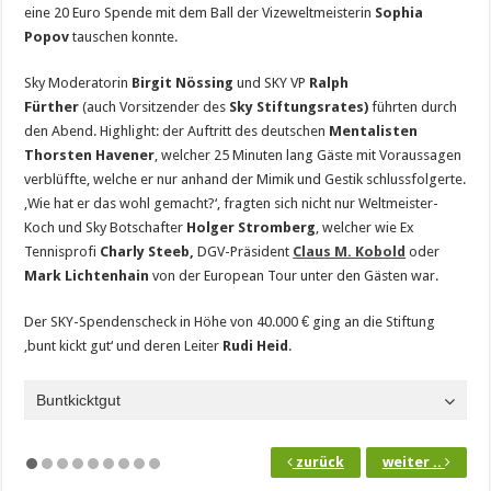
eine 20 Euro Spende mit dem Ball der Vizeweltmeisterin
Sophia
Popov
tauschen konnte.
Sky Moderatorin
Birgit Nössing
und SKY VP
Ralph
Fürther
(auch Vorsitzender des
Sky Stiftungsrates)
führten durch
den Abend. Highlight: der Auftritt des deutschen
Mentalisten
Thorsten Havener
, welcher 25 Minuten lang Gäste mit Voraussagen
verblüffte, welche er nur anhand der Mimik und Gestik schlussfolgerte.
‚Wie hat er das wohl gemacht?‘, fragten sich nicht nur Weltmeister-
Koch und Sky Botschafter
Holger Stromberg
, welcher wie Ex
Tennisprofi
Charly Steeb,
DGV-Präsident
Claus M. Kobold
oder
Mark Lichtenhain
von der European Tour unter den Gästen war.
Der SKY-Spendenscheck in Höhe von 40.000 € ging an die Stiftung
‚bunt kickt gut‘ und deren Leiter
Rudi Heid
.
Buntkicktgut
zurück
weiter ..