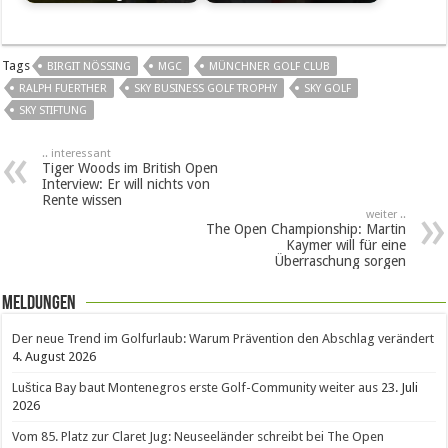
Tags
BIRGIT NÖSSING
MGC
MÜNCHNER GOLF CLUB
RALPH FUERTHER
SKY BUSINESS GOLF TROPHY
SKY GOLF
SKY STIFTUNG
.. interessant
Tiger Woods im British Open
Interview: Er will nichts von
Rente wissen
weiter ..
The Open Championship: Martin
Kaymer will für eine
Überraschung sorgen
Meldungen
Der neue Trend im Golfurlaub: Warum Prävention den Abschlag verändert
4. August 2026
Luštica Bay baut Montenegros erste Golf-Community weiter aus
23. Juli
2026
Vom 85. Platz zur Claret Jug: Neuseeländer schreibt bei The Open