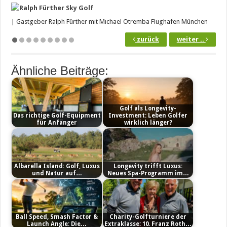
| Gastgeber Ralph Fürther mit Michael Otremba Flughafen München
zurück
weiter ..
Ähnliche Beiträge:
Golf als Longevity-
Das richtige Golf-Equipment
Investment: Leben Golfer
für Anfänger
wirklich länger?
Albarella Island: Golf, Luxus
Longevity trifft Luxus:
und Natur auf…
Neues Spa-Programm im…
Ball Speed, Smash Factor &
Charity-Golfturniere der
Launch Angle: Die…
Extraklasse: 10. Franz Roth…