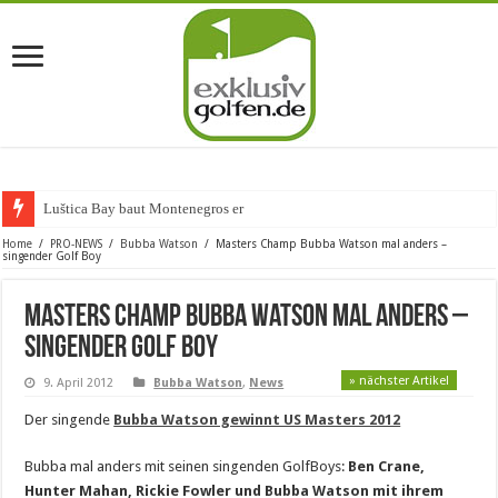
Luštica Bay baut Montenegros erste Gol
Home
/
PRO-NEWS
/
Bubba Watson
/
Masters Champ Bubba Watson mal anders –
singender Golf Boy
Masters Champ Bubba Watson mal anders –
singender Golf Boy
» nächster Artikel
9. April 2012
Bubba Watson
,
News
Der singende
Bubba Watson gewinnt US Masters 2012
Bubba mal anders mit seinen singenden GolfBoys:
Ben Crane,
Hunter Mahan, Rickie Fowler und Bubba Watson mit ihrem