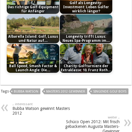
Golf als Longevity-
Das richtige Golf-Equipment
Investment: Leben Golfer
für Anfänger
wirklich länger?
Albarella Island: Golf, Luxus
Longevity trifft Luxus:
und Natur auf…
Neues Spa-Programm im…
Ball Speed, Smash Factor &
Charity-Golfturniere der
Launch Angle: Die…
Extraklasse: 10. Franz Roth…
Tags
BUBBA WATSON
MASTERS 2012 GEWINNER
SINGENDE GOLF BOYS
.. interessant
Bubba Watson gewinnt Masters
2012
weiter ..
Schüco Open 2012: Mit frisch
gebackenen Augusta Masters-
Gewinner