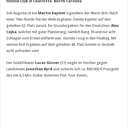
Hollow Club in Charlotte, North Carolina
Seit Augusta ist bei
Martin Kaymer
irgendwie der Wurm drin. Nach
einer 74er-Runde fiel der Weltranglisten-Zweite Kaymer auf den
geteilten 62. Platz zurück. Ein Gruselergebnis für den Deutschen.
Alex
Cejka
, welcher mit guter Platzierung, nämlich Rang 16 und nur acht
Schlägen vom Ersten entfernt war, startete rosig in den Finaltag. Mit
seinem End-Ergebnis auf dem geteilten 48. Platz konnte er deshalb
nicht zufrieden sein!
Der Südafrikaner
Lucas Glover
(31) siegte im Stechen gegen
Landsmann
Jonathan Byrd
und sicherte sich ca. 800.000 € Preisgeld
des mit 6,5 Mio. Dollar dotierten PGA-Tour-Events.