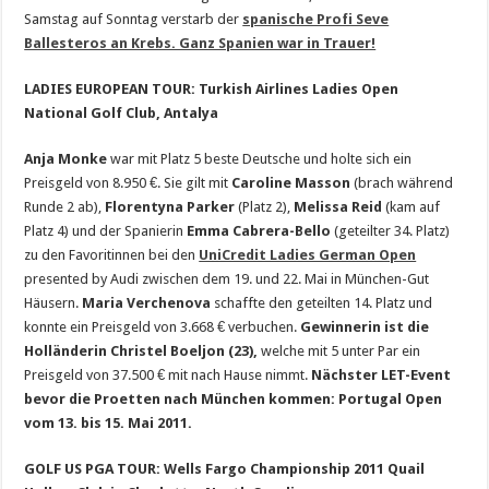
Samstag auf Sonntag verstarb der
spanische Profi Seve
Ballesteros an Krebs. Ganz Spanien war in Trauer!
LADIES EUROPEAN TOUR: Turkish Airlines Ladies Open
National Golf Club, Antalya
Anja Monke
war mit Platz 5 beste Deutsche und holte sich ein
Preisgeld von 8.950 €. Sie gilt mit
Caroline Masson
(brach während
Runde 2 ab),
Florentyna Parker
(Platz 2),
Melissa Reid
(kam auf
Platz 4) und der Spanierin
Emma Cabrera-Bello
(geteilter 34. Platz)
zu den Favoritinnen bei den
UniCredit Ladies German Open
presented by Audi zwischen dem 19. und 22. Mai in München-Gut
Häusern.
Maria Verchenova
schaffte den geteilten 14. Platz und
konnte ein Preisgeld von 3.668 € verbuchen.
Gewinnerin ist die
Holländerin Christel Boeljon (23),
welche mit 5 unter Par ein
Preisgeld von 37.500 € mit nach Hause nimmt.
Nächster LET-Event
bevor die Proetten nach München kommen: Portugal Open
vom 13. bis 15. Mai 2011.
GOLF US PGA TOUR: Wells Fargo Championship 2011 Quail