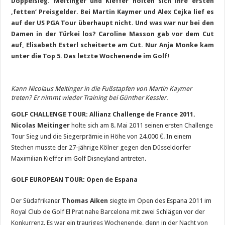
Doppelsieg. Meitinger und Kieffer holten sich ihre ersten
‚fetten‘ Preisgelder. Bei Martin Kaymer und Alex Cejka lief es
auf der US PGA Tour überhaupt nicht. Und was war nur bei den
Damen in der Türkei los? Caroline Masson gab vor dem Cut
auf, Elisabeth Esterl scheiterte am Cut. Nur Anja Monke kam
unter die Top 5. Das letzte Wochenende im Golf!
Kann Nicolaus Meitinger in die Fußstapfen von Martin Kaymer
treten? Er nimmt wieder Training bei Günther Kessler.
GOLF CHALLENGE TOUR: Allianz Challenge de France 2011.
Nicolas Meitinger
holte sich am 8. Mai 2011 seinen ersten Challenge
Tour Sieg und die Siegerprämie in Höhe von 24.000 €. In einem
Stechen musste der 27-jährige Kölner gegen den Düsseldorfer
Maximilian Kieffer im Golf Disneyland antreten.
GOLF EUROPEAN TOUR: Open de Espana
Der Südafrikaner
Thomas Aiken
siegte im Open des Espana 2011 im
Royal Club de Golf El Prat nahe Barcelona mit zwei Schlägen vor der
Konkurrenz. Es war ein trauriges Wochenende, denn in der Nacht von