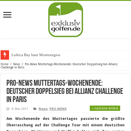
Luštica Bay baut Montenegros erste
Home
/
News
/
Pro-News Muttertags-Wochenende: Deutscher Doppelsieg bei Allianz
Challenge in Paris
Pro-News Muttertags-Wochenende:
Deutscher Doppelsieg bei Allianz Challenge
in Paris
» nächster Artikel
9. Mai 2011
News
,
PRO-NEWS
Am Wochenende des Muttertages passierte die größte
Überraschung auf der Challenge Tour mit einem deutschen