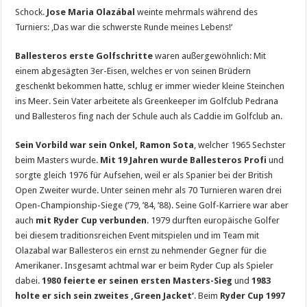
Schock.
Jose Maria Olazábal
weinte mehrmals während des
Turniers: ‚Das war die schwerste Runde meines Lebens!‘
Ballesteros erste Golfschritte
waren außergewöhnlich: Mit
einem abgesägten 3er-Eisen, welches er von seinen Brüdern
geschenkt bekommen hatte, schlug er immer wieder kleine Steinchen
ins Meer. Sein Vater arbeitete als Greenkeeper im Golfclub Pedrana
und Ballesteros fing nach der Schule auch als Caddie im Golfclub an.
Sein Vorbild war sein Onkel, Ramon Sota
, welcher 1965 Sechster
beim Masters wurde.
Mit 19 Jahren wurde Ballesteros Profi
und
sorgte gleich 1976 für Aufsehen, weil er als Spanier bei der British
Open Zweiter wurde. Unter seinen mehr als 70 Turnieren waren drei
Open-Championship-Siege (’79, ’84, ’88). Seine Golf-Karriere war aber
auch
mit Ryder Cup verbunden
. 1979 durften europäische Golfer
bei diesem traditionsreichen Event mitspielen und im Team mit
Olazabal war Ballesteros ein ernst zu nehmender Gegner für die
Amerikaner. Insgesamt achtmal war er beim Ryder Cup als Spieler
dabei.
1980 feierte er seinen ersten Masters-Sieg
und
1983
holte er sich sein zweites ‚Green Jacket‘
. Beim
Ryder Cup 1997