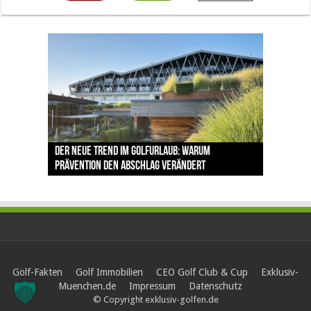
The Open 2026 in Royal Birkdale: Warum der
Der neue Trend im Golfurlaub: Warum
Luštica Bay baut Montenegros erste Golf-
Vom 85. Platz zur Claret Jug: Neuseeländer
Claret Jug: Warum Scottie Scheffler die
traditionsreiche Linksplatz zu den größten
Prävention den Abschlag verändert
Community weiter aus
schreibt bei The Open Geschichte
berühmteste Golftrophäe zurückgeben muss
Herausforderungen im Golfsport zählt
Golf-Fakten
Golf Immobilien
CEO Golf Club & Cup
Exklusiv-
Muenchen.de
Impressum
Datenschutz
© Copyright exklusiv-golfen.de