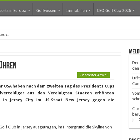
sorts in Europa
Golfwissen
Immobilien
CEO Golf Cup 2026
os erste Golf-Com
Meld
Der 
führen
den 
» nächster Artikel
Lušt
Comm
 der USA haben nach dem zweiten Tag des Presidents Cups
lverteidiger aus den Vereinigten Staaten erhöhten
Vom 
schr
 in Jersey City im US-Staat New Jersey gegen die
Clar
ber
Juli
Golf Club in Jersey ausgetragen, im Hintergrund die Skyline von