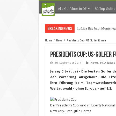
Alle Golfclubs in DE
50 Top Golfre
Breaking News
Luštica Bay baut Montenegr
Home
/
News
/
Presidents Cup: US-Golfer führen
Presidents Cup: US-Golfer 
30. September 2017
News
,
PRO-NEWS
Jersey City (dpa) – Die besten Golfer
den Vorsprung ausgebaut. Die Tite
ihre Führung beim Teamwettbewerb
Weltauswahl – ohne Europa – auf 8:2.
Der Presidents Cup wird im Liberty National 
New York. Foto: Julio Cortez