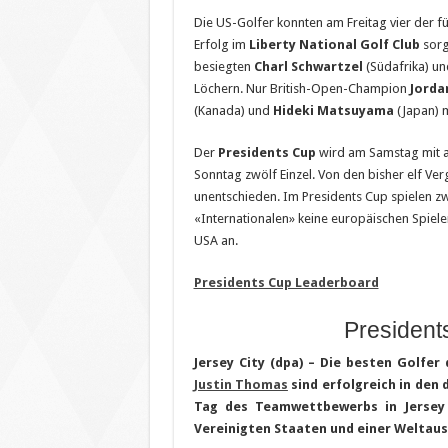
Die US-Golfer konnten am Freitag vier der fü
Erfolg im
Liberty National Golf Club
sorg
besiegten
Charl Schwartzel
(Südafrika) u
Löchern. Nur British-Open-Champion
Jorda
(Kanada) und
Hideki Matsuyama
(Japan) 
Der
Presidents Cup
wird am Samstag mit ac
Sonntag zwölf Einzel. Von den bisher elf Ve
unentschieden. Im Presidents Cup spielen zw
«Internationalen» keine europäischen Spiele
USA an.
Presidents Cup Leaderboard
President
Jersey City (dpa) – Die besten Golfe
Justin Thomas
sind erfolgreich in den
Tag des Teamwettbewerbs in Jersey 
Vereinigten Staaten und einer Weltausw