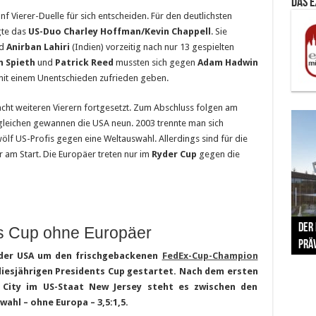
Das 
nf Vierer-Duelle für sich entscheiden. Für den deutlichsten
te das
US-Duo Charley Hoffman/Kevin Chappell
. Sie
nd
Anirban Lahiri
(Indien) vorzeitig nach nur 13 gespielten
n Spieth
und
Patrick Reed
mussten sich gegen
Adam Hadwin
mit einem Unentschieden zufrieden geben.
ht weiteren Vierern fortgesetzt. Zum Abschluss folgen am
rgleichen gewannen die USA neun. 2003 trennte man sich
ölf US-Profis gegen eine Weltauswahl. Allerdings sind für die
r am Start. Die Europäer treten nur im
Ryder Cup
gegen die
The 
Der
Lušt
Vom 
Clar
trad
s Cup ohne Europäer
Prä
Com
schr
ber
Her
r der USA um den frischgebackenen
FedEx-Cup-Champion
 diesjährigen Presidents Cup gestartet. Nach dem ersten
City im US-Staat New Jersey steht es zwischen den
ahl – ohne Europa – 3,5:1,5.