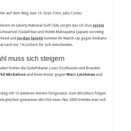
wler auf dem Weg zum 13. Grün. Foto: Julio Cortez
Vierern im Liberty National Golf Club sorgte das US-Duo
Justin
 Schwartzel (Südafrika) und Hideki Matsuyama (Japan) vorzeitig
k Reed und
Jordan Spieth
konnten ihr Match-Up gegen Emiliano
a) nach nur 14 Löchern für sich entscheiden.
hl muss sich steigern
onalen‘ holten die Südafrikaner Louis Oosthuizen und Branden
Phil Mickelson
und Kevin Kisner gegen
Marc Leishman
und
stag mit 13 weiteren Vierern fortgesetzt. Zum Abschluss folgen
f Vergleichen gewannen die USA neun. Nur 2003 trennte man sich