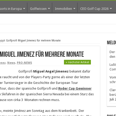
sorts in Europa
Golfwissen
Immobilien
CEO Golf Cup 2026
toppt Golfprofi Miguel Jimenez für mehrere Monate
Meld
Der 
 Miguel Jimenez für mehrere Monate
den 
» nächster Artikel
enez
,
News
,
PRO-NEWS
Lušt
Comm
Golfprofi
Miguel Angel Jimenez
bekannt dafür
 raucht und von der Players-Party gerne als einer der letzten
Vom 
schr
ster Turniersieger in die Geschichte der European Tour
our, dass der spanische Golfprofi und
Ryder Cup Gewinner
Clar
 Skifahren in der spanischen Sierra Nevada bei einem Sturz das
ber
Juli
Pause von cirka 3 Monaten rechnen muss.
r», meinte Jiménez am Sonntag aus dem Krankenbett. Der