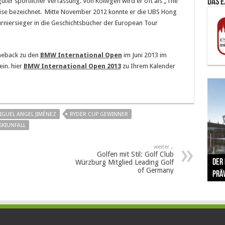
guter sportlicher Verfassung. Von Kollegen wird er oft als „The
Das 
ise bezeichnet. Mitte November 2012 konnte er die UBS Hong
rniersieger in die Geschichtsbücher der European Tour
meback zu den
BMW International Open
im Juni 2013 im
in. hier
BMW International Open 2013
zu Ihrem Kalender
IGUEL ANGEL JIMÉNEZ
RYDER CUP GEWINNER
SKIUNFALL
weiter ..
The 
Golfen mit Stil: Golf Club
Der
Lušt
Vom 
Clar
trad
Würzburg Mitglied Leading Golf
of Germany
Prä
Com
schr
ber
Her