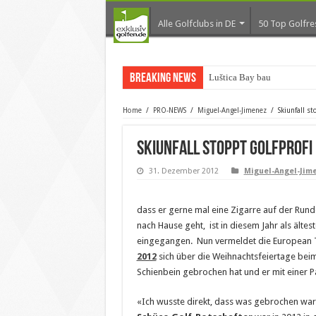
Alle Golfclubs in DE
50 Top Golfre
Breaking News
Luštica Bay baut Monten
Home
/
PRO-NEWS
/
Miguel-Angel-Jimenez
/
Skiunfall s
Skiunfall stoppt Golfprofi
31. Dezember 2012
Miguel-Angel-Jim
dass er gerne mal eine Zigarre auf der Runde
nach Hause geht, ist in diesem Jahr als älte
eingegangen. Nun vermeldet die European T
2012
sich über die Weihnachtsfeiertage beim
Schienbein gebrochen hat und er mit einer 
«Ich wusste direkt, dass was gebrochen wa