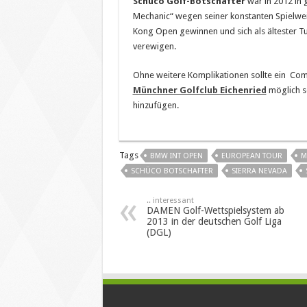
Schüco Golf-Botschafter
war in 2012 in 
Mechanic“ wegen seiner konstanten Spielwe
Kong Open gewinnen und sich als ältester Tu
verewigen.
Ohne weitere Komplikationen sollte ein Co
Münchner Golfclub Eichenried
möglich se
hinzufügen.
Tags
BMW INT OPEN
EUROPEAN TOUR
M
SCHÜCO BOTSCHAFTER
SIERRA NEVADA
.. interessant
DAMEN Golf-Wettspielsystem ab
2013 in der deutschen Golf Liga
(DGL)