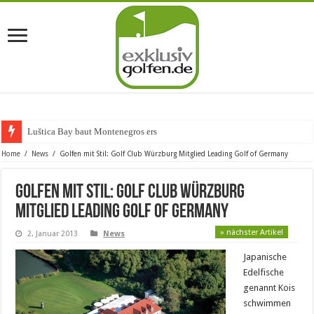
Luštica Bay baut Montenegros erste Golf-Co
Home
/
News
/
Golfen mit Stil: Golf Club Würzburg Mitglied Leading Golf of Germany
Golfen mit Stil: Golf Club Würzburg
Mitglied Leading Golf of Germany
» nächster Artikel
2. Januar 2013
News
Japanische
Edelfische
genannt Kois
schwimmen