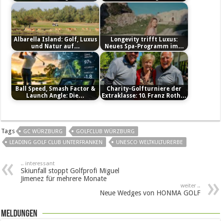
Albarella Island: Golf, Luxus
Longevity trifft Luxus:
und Natur auf…
Neues Spa-Programm im…
Ball Speed, Smash Factor &
Charity-Golfturniere der
Launch Angle: Die…
Extraklasse: 10. Franz Roth…
Tags
GC WÜRZBURG
GOLFCLUB WÜRZBURG
LEADING GOLF CLUB UNTERFRANKEN
UNESCO WELTKULTURERBE
.. interessant
Skiunfall stoppt Golfprofi Miguel
Jimenez für mehrere Monate
weiter ..
Neue Wedges von HONMA GOLF
Meldungen