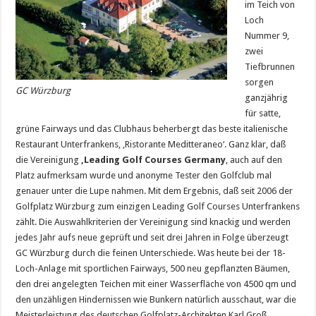
im Teich von
Loch
Nummer 9,
zwei
Tiefbrunnen
sorgen
GC Würzburg
ganzjährig
für satte,
grüne Fairways und das Clubhaus beherbergt das beste italienische
Restaurant Unterfrankens, ‚Ristorante Meditteraneo‘. Ganz klar, daß
die Vereinigung
‚Leading Golf Courses Germany
‚ auch auf den
Platz aufmerksam wurde und anonyme Tester den Golfclub mal
genauer unter die Lupe nahmen. Mit dem Ergebnis, daß seit 2006 der
Golfplatz Würzburg zum einzigen Leading Golf Courses Unterfrankens
zählt. Die Auswahlkriterien der Vereinigung sind knackig und werden
jedes Jahr aufs neue geprüft und seit drei Jahren in Folge überzeugt
GC Würzburg durch die feinen Unterschiede. Was heute bei der 18-
Loch-Anlage mit sportlichen Fairways, 500 neu gepflanzten Bäumen,
den drei angelegten Teichen mit einer Wasserfläche von 4500 qm und
den unzähligen Hindernissen wie Bunkern natürlich ausschaut, war die
Meisterleistung des deutschen Golfplatz-Architekten Karl Groß,