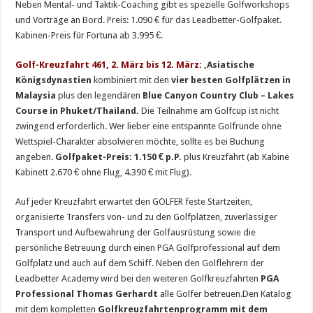
Neben Mental- und Taktik-Coaching gibt es spezielle Golfworkshops
und Vorträge an Bord. Preis: 1.090 € für das Leadbetter-Golfpaket.
Kabinen-Preis für Fortuna ab 3.995 €.
Golf-Kreuzfahrt 461, 2. März bis 12. März:
‚Asiatische
Königsdynastien
kombiniert mit den
vier besten Golfplätzen in
Malaysia
plus den legendären
Blue Canyon Country Club – Lakes
Course in Phuket/Thailand.
Die Teilnahme am Golfcup ist nicht
zwingend erforderlich. Wer lieber eine entspannte Golfrunde ohne
Wettspiel-Charakter absolvieren möchte, sollte es bei Buchung
angeben.
Golfpaket-Preis: 1.150 € p.P.
plus Kreuzfahrt (ab Kabine
Kabinett 2.670 € ohne Flug, 4.390 € mit Flug).
Auf jeder Kreuzfahrt erwartet den GOLFER feste Startzeiten,
organisierte Transfers von- und zu den Golfplätzen, zuverlässiger
Transport und Aufbewahrung der Golfausrüstung sowie die
persönliche Betreuung durch einen PGA Golfprofessional auf dem
Golfplatz und auch auf dem Schiff. Neben den Golflehrern der
Leadbetter Academy wird bei den weiteren Golfkreuzfahrten
PGA
Professional Thomas Gerhardt
alle Golfer betreuen.Den Katalog
mit dem kompletten
Golfkreuzfahrtenprogramm mit dem