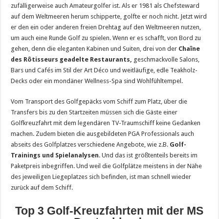
zufälligerweise auch Amateurgolfer ist. Als er 1981 als Chefsteward
auf dem Weltmeeren herum schipperte, golfte er noch nicht. Jetzt wird
er den ein oder anderen freien Drehtag auf den Weltmeeren nutzen,
um auch eine Runde Golf zu spielen. Wenn er es schafft, von Bord zu
gehen, denn die eleganten Kabinen und Suiten, drei von der
Chaîne
des Rôtisseurs geadelte Restaurants,
geschmackvolle Salons,
Bars und Cafés im Stil der Art Déco und weitläufige, edle Teakholz-
Decks oder ein mondäner Wellness-Spa sind Wohlfühltempel.
Vom Transport des Golfgepäcks vom Schiff zum Platz, über die
Transfers bis zu den Startzeiten müssen sich die Gäste einer
Golfkreuzfahrt mit dem legendären TV-Traumschiff keine Gedanken
machen. Zudem bieten die ausgebildeten PGA Professionals auch
abseits des Golfplatzes verschiedene Angebote, wie z.B.
Golf-
Trainings und Spielanalysen
. Und das ist größtenteils bereits im
Paketpreis inbegriffen. Und weil die Golfplätze meistens in der Nähe
des jeweiligen Liegeplatzes sich befinden, ist man schnell wieder
zurück auf dem Schiff.
Top 3 Golf-Kreuzfahrten mit der MS