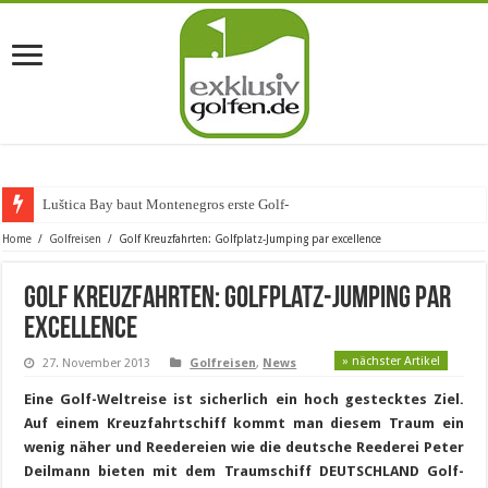
Luštica Bay baut Montenegros erste Golf-Community we
Home
/
Golfreisen
/
Golf Kreuzfahrten: Golfplatz-Jumping par excellence
Golf Kreuzfahrten: Golfplatz-Jumping par
excellence
» nächster Artikel
27. November 2013
Golfreisen
,
News
Eine Golf-Weltreise ist sicherlich ein hoch gestecktes Ziel.
Auf einem Kreuzfahrtschiff kommt man diesem Traum ein
wenig näher und Reedereien wie die deutsche Reederei Peter
Deilmann bieten mit dem Traumschiff DEUTSCHLAND Golf-