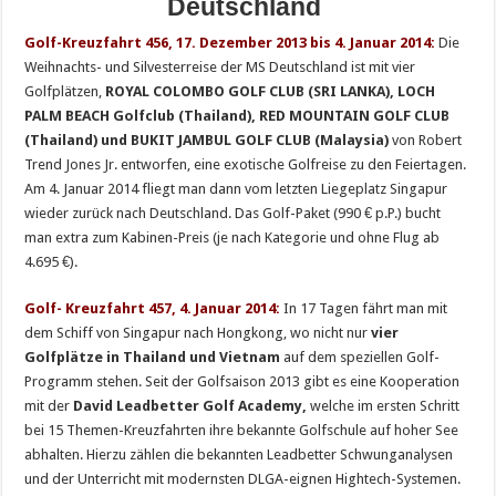
Deutschland
Golf-Kreuzfahrt 456, 17. Dezember 2013 bis 4. Januar 2014:
Die
Weihnachts- und Silvesterreise der MS Deutschland ist mit vier
Golfplätzen,
ROYAL COLOMBO GOLF CLUB (SRI LANKA), LOCH
PALM BEACH Golfclub (Thailand), RED MOUNTAIN GOLF CLUB
(Thailand) und BUKIT JAMBUL GOLF CLUB (Malaysia)
von Robert
Trend Jones Jr. entworfen, eine exotische Golfreise zu den Feiertagen.
Am 4. Januar 2014 fliegt man dann vom letzten Liegeplatz Singapur
wieder zurück nach Deutschland. Das Golf-Paket (990 € p.P.) bucht
man extra zum Kabinen-Preis (je nach Kategorie und ohne Flug ab
4.695 €).
Golf- Kreuzfahrt 457, 4. Januar 2014:
In 17 Tagen fährt man mit
dem Schiff von Singapur nach Hongkong, wo nicht nur
vier
Golfplätze in Thailand und Vietnam
auf dem speziellen Golf-
Programm stehen. Seit der Golfsaison 2013 gibt es eine Kooperation
mit der
David Leadbetter Golf Academy,
welche im ersten Schritt
bei 15 Themen-Kreuzfahrten ihre bekannte Golfschule auf hoher See
abhalten. Hierzu zählen die bekannten Leadbetter Schwunganalysen
und der Unterricht mit modernsten DLGA-eignen Hightech-Systemen.