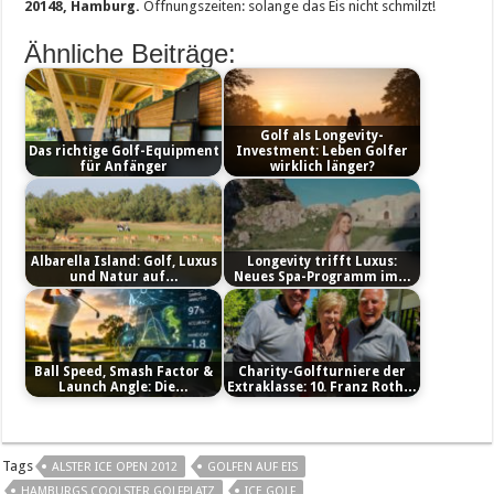
20148, Hamburg.
Öffnungszeiten: solange das Eis nicht schmilzt!
Ähnliche Beiträge:
Golf als Longevity-
Das richtige Golf-Equipment
Investment: Leben Golfer
für Anfänger
wirklich länger?
Albarella Island: Golf, Luxus
Longevity trifft Luxus:
und Natur auf…
Neues Spa-Programm im…
Ball Speed, Smash Factor &
Charity-Golfturniere der
Launch Angle: Die…
Extraklasse: 10. Franz Roth…
Tags
ALSTER ICE OPEN 2012
GOLFEN AUF EIS
HAMBURGS COOLSTER GOLFPLATZ
ICE GOLF