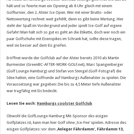
hält und so feierte man ein Opening ab 8 Uhr gleich mit einem
Golfturnier, den 2. Alster Ice Open. Wer mit einer Brutto- oder
Nettowertung rechnet: weit gefehlt, denn es gibt keine Wertung. Hier
steht der Spaß im Vordergrund und jeder spielt Ice-Golf auf eigene
Gefahr! Man hält sich so gut es geht an die Etikette, doch wer noch ein
paar Golfschuhe mit Eisenspikes im Schrank hat, sollte diese tragen,
weil sie besser auf dem Eis greifen.
Eröffnet wurde der Golfclub auf der Alster bereits 2010 als Martin
Burmeister (GreenBC-AFTER-WORK-GOLF.net), Marc Spangenberger
(Golf Lounge Hamburg) und Stefan von Stengel (Golf-Fotograf) die
Idee hatten, eine Golfrunde auf Hamburgs Außenalster zu spielen. Die
Voraussetzung war gegeben: Die bis zu 4,5 Meter tiefe Außenalster
war tragfähig mit Eis bedeckt.
Lesen Sie auch:
Hamburgs coolster Golfclub
Obwohl die GolfLounge Hamburg Mit-Sponsor des eisigen
Golfplatzes ist, kann man hier Golf ohne ‚Ice-Fee‘ spielen. Adresse des
eisigen Golfplatzes: vor dem ‚
Anleger Fährdamm‘, Fährdamm 13,