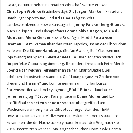
Gäste, darunter neben namhaften Wirtschaftsvertretern wie
Christoph Wöhlke
(Budnikowsky),
Dr. Jürgen Mantell
(Präsident
Hamburger Sportbund) und
Kristina Tröger
(VdU
Landesvorsitzende) sowie Kunstagentin
Jenny Falckenberg-Blunck
.
Auch Golfsport- und Olympiafans
Cosma Shiva Hagen, Mirja du
Mont
und
Alena Gerber
sowie Best-Ager-Model
Petra von
Bremen u.v.m.
kamen über den roten Teppich, um an den Elbbrücken
zu feiern. Die
Söhne Hamburgs
(Stefan Gwildis, Rolf Claussen und
Joja Wendt) mit Special Guest
Annett Louisan
sorgten musikalisch
für perfekte Geburtstagstimmung. Besonders freute sich Peter Merck
über die zahlreichen Teilnehmer an seinen Charity Battles.
Bei
schönem Herbstwetter stand die Golf Lounge ganz im Zeichen von
„Feuer und Flamme“ und konnte gemeinsam mit Hamburgs
Spitzensportler wie Hockeylegende „
Büdi“ Blinck
, Handballer
Johannes „Jogi“ Bitter
, Paralympicerin
Edina Müller
und Ex-
Profifußballer
Stefen Schnoor
sportartübergreifend am
Wochenende ein originelles „Shootout“ zugunsten des TEAM
HAMBURG umsetzen. Bei diversen Battles kamen über 15.000 Euro
zusammen, die die Nachwuchsolympioniken auf den Weg nach Rio
2016 unterstützen werden. Mal abgesehen, dass Promis wie Cosma