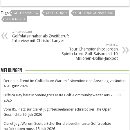
Tags
GOLF HAMBURG
GOLF LOUNGE
GOLF LOUNGE HAMBURG
PETER MERCK
.. interessant
Golfplatzinhaber als Zweitberuf:
Interview mit Christof Langer
weiter ..
Tour Championship: Jordan
Spieth krönt Golf-Saison mit 10
Millionen-Dollar-Jackpot
Meldungen
Der neue Trend im Golfurlaub: Warum Prävention den Abschlag verändert
4. August 2026
Luštica Bay baut Montenegros erste Golf-Community weiter aus
23. Juli
2026
Vom 85. Platz zur Claret Jug: Neuseeländer schreibt bei The Open
Geschichte
20. Juli 2026
Claret Jug: Warum Scottie Scheffler die berühmteste Golftrophäe
zurückgeben muss
15. Juli 2026